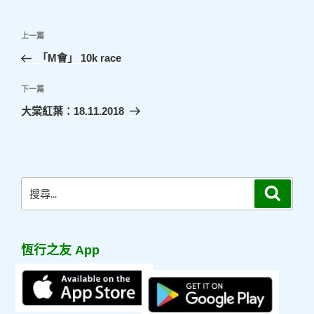
文
上
上一篇
章
一
「M會」 10k race
導
篇
覽
文
下
下一篇
章
一
大棠紅葉：18.11.2018
篇
文
章
搜
搜
尋
尋
關
鍵
恆行之友 App
字: