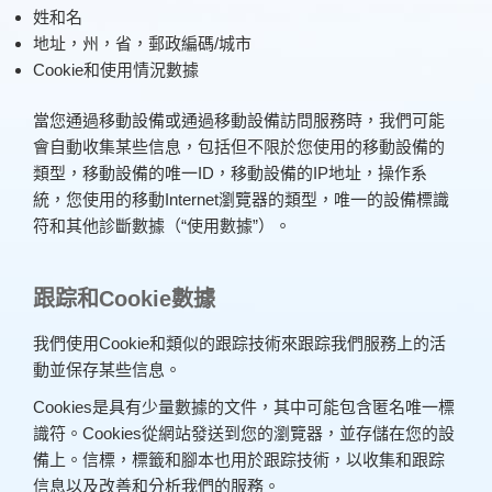
姓和名
地址，州，省，郵政編碼/城市
Cookie和使用情況數據
恆行之友
當您通過移動設備或通過移動設備訪問服務時，我們可能
會自動收集某些信息，包括但不限於您使用的移動設備的
類型，移動設備的唯一ID，移動設備的IP地址，操作系
統，您使用的移動Internet瀏覽器的類型，唯一的設備標識
符和其他診斷數據（“使用數據”）。
跟踪和Cookie數據
To install tap
and choose
我們使用Cookie和類似的跟踪技術來跟踪我們服務上的活
Add to Home Screen
動並保存某些信息。
Cookies是具有少量數據的文件，其中可能包含匿名唯一標
識符。Cookies從網站發送到您的瀏覽器，並存儲在您的設
Continue in browser
備上。信標，標籤和腳本也用於跟踪技術，以收集和跟踪
信息以及改善和分析我們的服務。