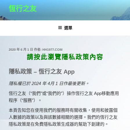
跳
恆行之友
至
主
要
選單
內
容
發
2020 年 6 月 1 日
作者:
HH1977.COM
佈
請按此瀏覽隱私政策內容
於
隱私政策 – 恆行之友 App
隱私權已於 2024 年 4月 1 日作最後更新。
恆行之友（“我們”或“我們的”）操作恆行之友 App移動應用
程序（“服務”）。
本頁告知您在使用我們的服務時有關收集，使用和披露個
人數據的政策以及與該數據相關的選擇。我們的恆行之友
隱私政策是在免費隱私政策生成器的幫助下創建的。