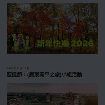
發
2025 年 12 月 19 日
佈
聖誕節：(廣東開平之旅)小組活動
於