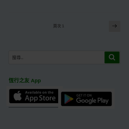
文
下
頁次
1
一
章
頁
分
頁
搜
搜
尋
尋
關
鍵
恆行之友 App
字: