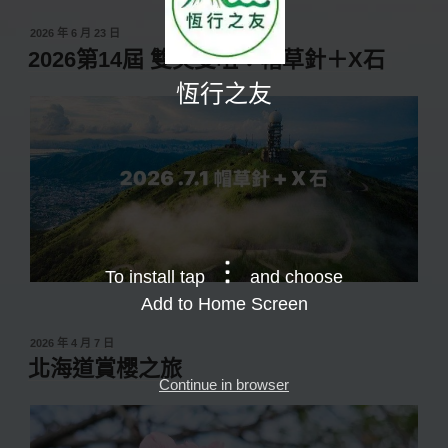
發
2026 年 6 月 23 日
佈
2026第14屆 雙尖雙咀：帽草針＋X石
於
恆行之友
To install tap
and choose
Add to Home Screen
發
2026 年 4 月 7 日
佈
北海道賞櫻之旅
於
Continue in browser