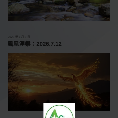
發
2026 年 7 月 5 日
佈
鳳凰涅槃：2026.7.12
於