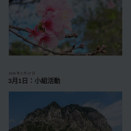
發
2026 年 2 月 27 日
佈
3月1日：小組活動
於