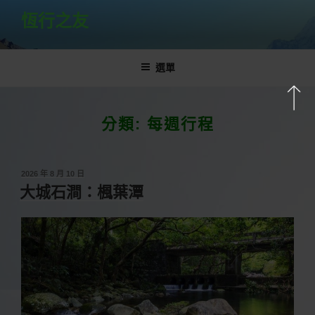
跳
恆行之友
至
主
要
選單
內
容
分類:
每週行程
發
2026 年 8 月 10 日
佈
大城石澗：楓葉潭
於