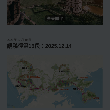
發
2025 年 12 月 10 日
佈
鯤鵬徑第15段：2025.12.14
於