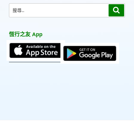
頁
搜
搜
尋
尋
關
鍵
恆行之友 App
字: