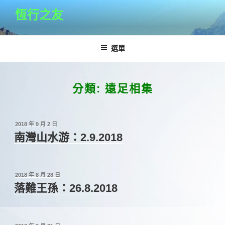
跳
恆行之友
至
主
要
選單
內
容
分類:
遠足相集
發
2018 年 9 月 2 日
佈
南灣山水游：2.9.2018
於
發
2018 年 8 月 28 日
佈
落難王孫：26.8.2018
於