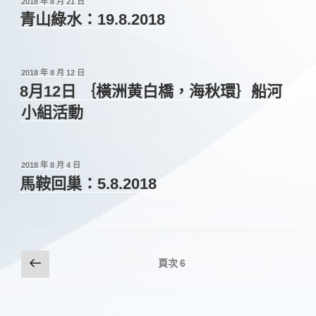
發
2018 年 8 月 21 日
佈
青山綠水：19.8.2018
於
發
2018 年 8 月 12 日
佈
8月12日 ｛橫洲黄白橋，海秋環｝船河
於
小組活動
發
2018 年 8 月 4 日
佈
馬鞍回巢：5.8.2018
於
文
上
頁次
6
一
章
頁
分