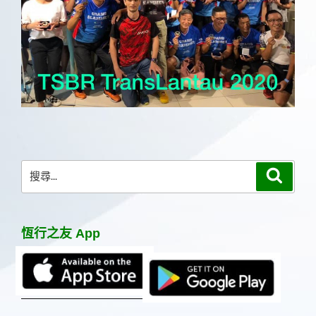
搜
搜
尋
尋
關
鍵
恆行之友 App
字: