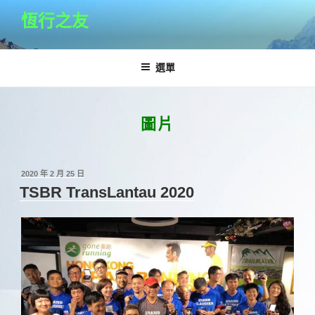
跳
恆行之友
至
主
要
選單
內
容
圖片
發
2020 年 2 月 25 日
佈
TSBR TransLantau 2020
於