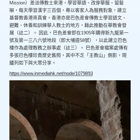
Mission）差派傳教士來港，學習華語、改穿華服、留髮
辮，每天學習漢字三百個，專以客家人為服務對象，建立
基督教香港崇真會。香港亦是巴色差會傳教士學習語文、
避難、休養和訓練華人教士的地方，藉此推動在華教會發
展（註二）。 因此，巴色差會即在1905年購得新九龍第一
號及第一三八六號地段（即大埔道58號），以此建立巴色
樓作為處理教務之辦事處（註三）。 巴色差會檔案處傳有
多張巴色樓珍貴歷史舊照，其中不乏「主教山」側影，現
臚列如下與大眾分享。
https://www.inmediahk.net/node/1079893
視
訊
播
放
器