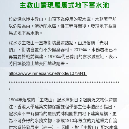
佈
主教山驚現羅馬式地下蓄水池
於
位於深水埗主教山，山頂下為停用的配水庫，水務署早前
以危險為由，清拆配水庫，惟工程展開後，發現地下為羅
馬式地下蓄水池。
深水埗主教山一直為街坊晨運熱點，山頂俗稱「光明
頂」，街坊自置有不少健身器材。2019年，
水務署稱已不
再需要
於戰前興建，1970年代已停用的食水減壓缸，表示
將回填後將土地交回地政總署。
https://www.inmediahk.net/node/1079841
****************************************************************
*
1904年落成的「主教山」配水庫近日引起廣泛文物保育關
恆行之友
注，香港大學建築文物保護課程學部主任李浩然即指出，
配水庫不單有獨特的羅馬式磚砌圓拱門地下建築建構，更
為不可多得的水務文物，承載1910年設立的九龍重力自流
供水系統發展史（註一）。 因此，對「主教山」配水庫進