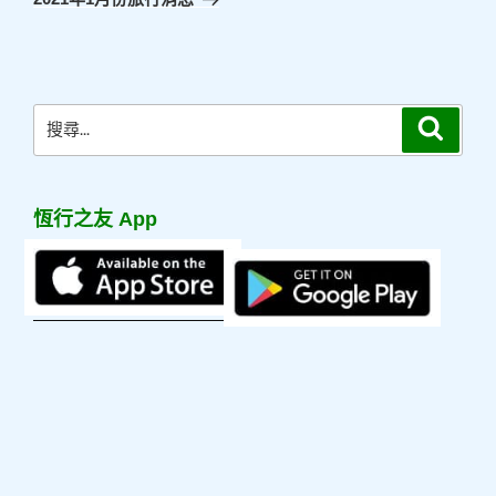
篇
文
章
搜
搜
尋
尋
關
鍵
恆行之友 App
字: