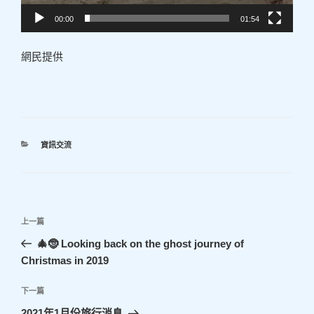
00:00
01:54
網民提供
分
資訊交流
類
文
上
上一篇
章
一
🎄🤶 Looking back on the ghost journey of
導
篇
Christmas in 2019
覽
文
章
下
下一篇
一
2021年1月份旅行消息