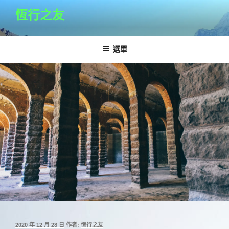
跳
恆行之友
至
主
要
選單
內
容
發
2020 年 12 月 28 日
作者:
恆行之友