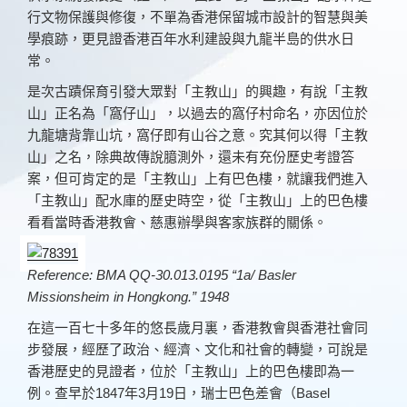
行文物保護與修復，不單為香港保留城市設計的智慧與美
學痕跡，更見證香港百年水利建設與九龍半島的供水日
常。
To install tap
and choose
是次古蹟保育引發大眾對「主教山」的興趣，有說「主教
Add to Home Screen
山」正名為「窩仔山」，以過去的窩仔村命名，亦因位於
九龍塘背靠山坑，窩仔即有山谷之意。究其何以得「主教
山」之名，除典故傳說臆測外，還未有充份歷史考證答
Continue in browser
案，但可肯定的是「主教山」上有巴色樓，就讓我們進入
「主教山」配水庫的歷史時空，從「主教山」上的巴色樓
看看當時香港教會、慈惠辦學與客家族群的關係。
Reference: BMA QQ-30.013.0195 “1a/ Basler
Missionsheim in Hongkong.” 1948
在這一百七十多年的悠長歲月裏，香港教會與香港社會同
步發展，經歷了政治、經濟、文化和社會的轉變，可說是
香港歷史的見證者，位於「主教山」上的巴色樓即為一
例。查早於1847年3月19日，瑞士巴色差會（Basel