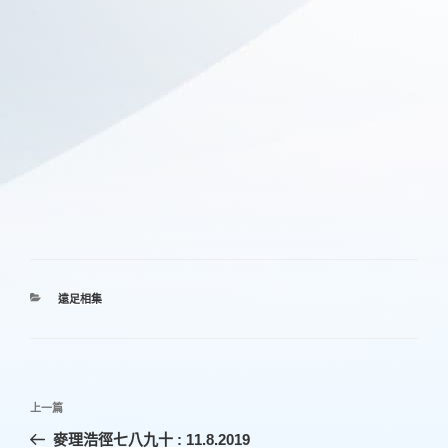
分
遠足相集
類
文
上
上一篇
章
一
麥理浩徑七八九十 : 11.8.2019