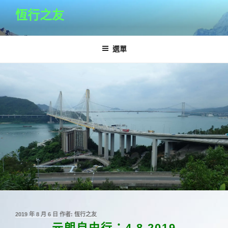
跳
恆行之友
至
主
要
選單
內
容
發
2019 年 8 月 6 日
作者:
恆行之友
佈
元朗自由行：4.8.2019