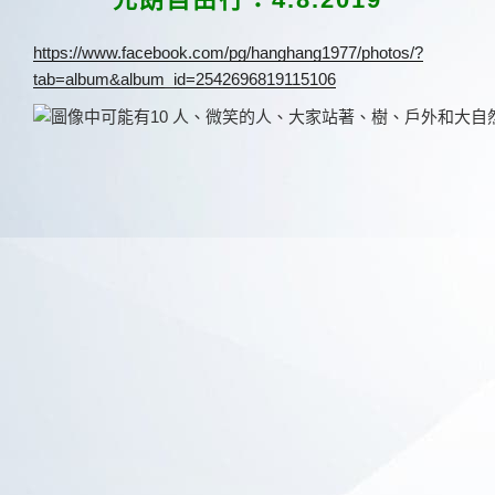
於
https://www.facebook.com/pg/hanghang1977/photos/?
tab=album&album_id=2542696819115106
恆行之友
To install tap
and choose
Add to Home Screen
Continue in browser