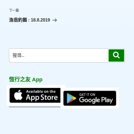
導
篇
覽
文
下
下一篇
章
一
漁翁釣鵝 : 18.8.2019
篇
文
章
搜
搜
尋
尋
關
鍵
恆行之友 App
字: