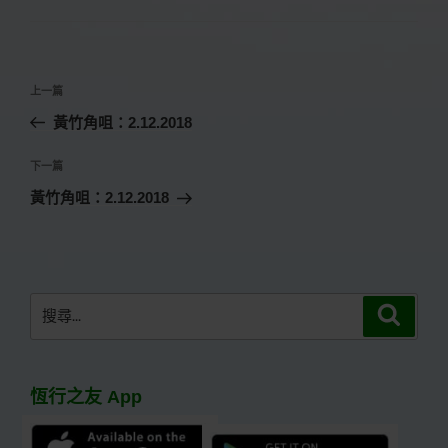
文
上
上一篇
章
一
黃竹角咀：2.12.2018
導
篇
覽
文
下
下一篇
章
一
黃竹角咀：2.12.2018
篇
文
章
搜
搜
尋
尋
關
鍵
恆行之友 App
字: