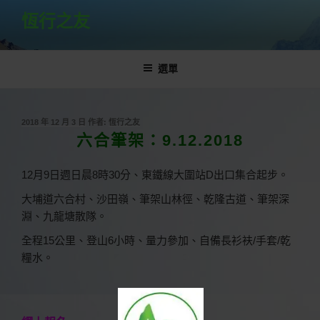
跳
恆行之友
至
主
要
選單
內
容
發
2018 年 12 月 3 日
作者:
恆行之友
佈
六合筆架：9.12.2018
於
12
月
9
日週日晨
8
時
30
分、東鐵線大圍站
D
出口集合起步。
大埔道六合村、沙田嶺、筆架山林徑、乾隆古道、筆架深
淵、九龍塘散隊。
全程
15
公里、登山
6
小時、量力參加、自備長衫衭/手套
/
乾
糧水。