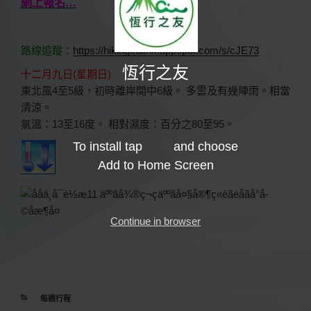
網上報名…
路線追蹤：
https://hikingtrailhk.appspot.com/s/cJE73
恆行之友
十二月九日(星期日)
東北風4至5級，初時離岸間中6級。 多雲及有幾陣雨。相當
清涼。
氣溫：13至16度。 相對濕度：百分之80至95。
To install tap
and choose
Add to Home Screen
Continue in browser
分
每週行程
類