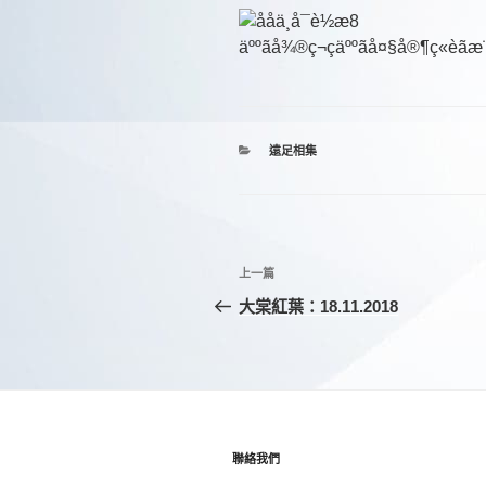
分
遠足相集
類
文
上
上一篇
章
一
大棠紅葉：18.11.2018
篇
導
文
覽
章
聯絡我們