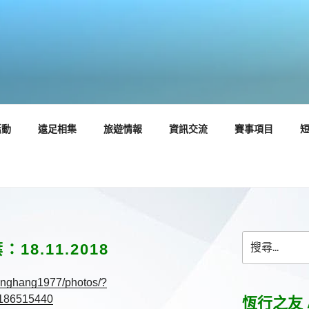
活動
遠足相集
旅遊情報
資訊交流
賽事項目
搜
18.11.2018
尋
關
anghang1977/photos/?
鍵
字:
186515440
恆行之友 