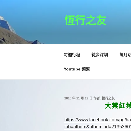
跳
至
主
恆行之友
要
內
容
每週行程
徒步深圳
每月
Youtube 頻道
發
2018 年 11 月 19 日
作者:
恆行之友
佈
大棠紅葉：
於
https://www.facebook.com/pg/h
tab=album&album_id=2135360