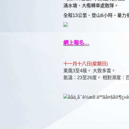
涌水塘、大㰖轉車處散隊。
全程13公里、登山6小時、量力
網上報名…
十一月十八日(星期日)
東風3至4級。 大致多雲。
氣溫：23至26度。 相對濕度：百