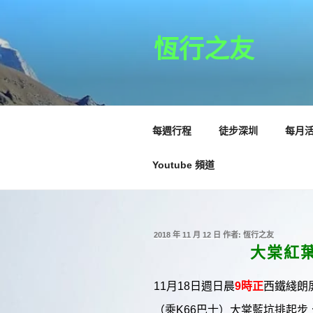
跳
至
主
恆行之友
要
內
容
每週行程
徒步深圳
每月
Youtube 頻道
發
2018 年 11 月 12 日
作者:
恆行之友
佈
大棠紅葉：
於
11月18日週日晨
9時正
西鐵綫朗
（乘K66巴士）大棠藍坑排起