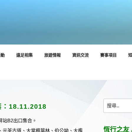
活動
遠足相集
旅遊情報
資訊交流
賽事項目
搜
18.11.2018
尋
關
屏站B2出口集合。
鍵
字:
恆行之友 
步、元荃古道、大棠楓葉林、伯公坳、大㰖