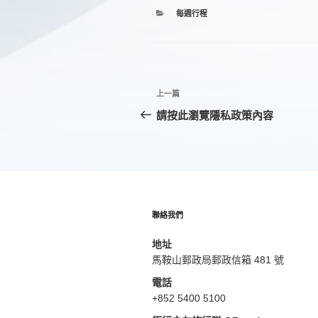
分
每週行程
類
文
上
上一篇
章
一
請按此瀏覽隱私政策內容
篇
導
文
覽
章
聯絡我們
地址
馬鞍山郵政局郵政信箱 481 號
電話
+852 5400 5100