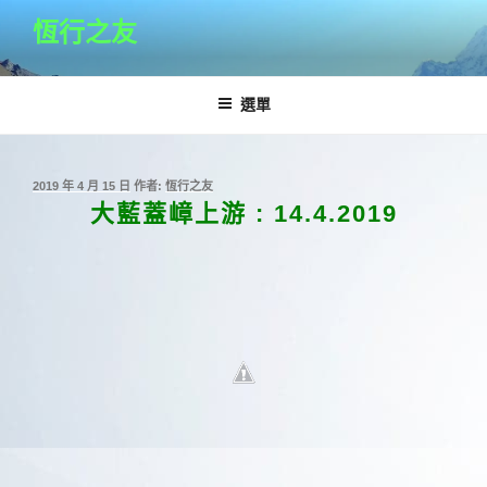
跳
恆行之友
至
主
要
選單
內
容
發
2019 年 4 月 15 日
作者:
恆行之友
佈
大藍蓋嶂上游 : 14.4.2019
於