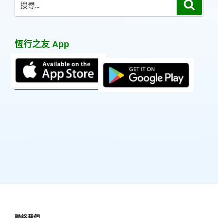
搜
尋
尋
關
鍵
恆行之友 App
字:
聯絡我們