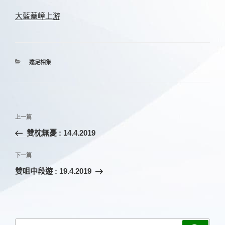
大藍蓋嶂上游
分
遠足相集
類
文
上
上一篇
章
一
雙枕無憂 : 14.4.2019
導
篇
覽
文
下
下一篇
章
一
雙咀中段遊 : 19.4.2019
篇
文
章
搜