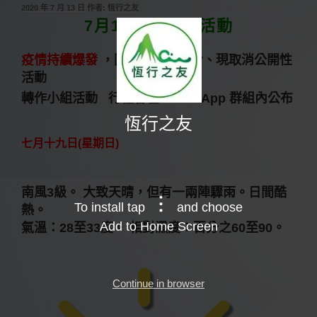
發
2020 年 7 月 13 日
作者:
恆行之友
佈
7月19日 : 小組活動
於
疫情持續爆發
，回復四人禁聚令、現取消公開性
活動
轉作小組活動 行程會在 WhatsApp 群組內公布
恆行之友
七月十九日(星期日)
南風3級。 大致天晴，但有一兩陣驟雨。日間酷
To install tap
and choose
熱。
Add to Home Screen
氣溫：28至33度。 相對濕度：百分之60至90。
Continue in browser