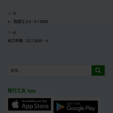
文
上
上一篇
章
一
西流江 2.0 : 5.7.2020
導
篇
覽
文
下
下一篇
章
一
水口半島 : 12.7.2020
篇
文
章
搜
搜
尋
尋
關
鍵
恆行之友 App
字: