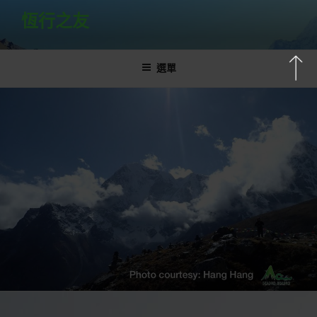
跳
恆行之友
至
主
要
選單
內
容