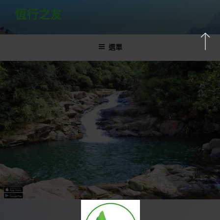
跳
恆行之友
至
主
要
選單
內
容