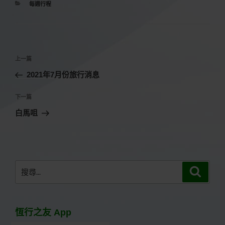
分
每週行程
類
文
上
上一篇
章
一
2021年7月份旅行消息
導
篇
覽
文
下
下一篇
章
一
白馬咀
篇
文
章
搜
搜
尋
尋
關
鍵
恆行之友 App
字: