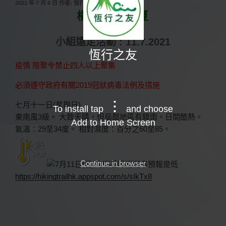
發
2021 年 7 月 6 日
作者:
恆行之友
佈
横涌石澗消夏
於
小組遠足活動 : 11.7.2021
恆行之友
疫情 限聚令禁止四人以上聚集
必須遵守政府有關2019冠狀病毒法例及措施
七月十一日(星期日)
To install tap
and choose
東南風3級。 大致天晴，但局部地區有驟雨。日間酷熱。
Add to Home Screen
氣溫：29至34度。 相對濕度：百分之60至85。
Continue in browser
https://hikingtrailhk.appspot.com/s/sIkTx8