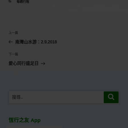
分
每週行程
類
文
上
上一篇
章
一
南灣山水游：2.9.2018
導
篇
覽
文
下
下一篇
章
一
愛心同行遠足日
篇
文
章
搜
搜
尋
尋
關
鍵
恆行之友 App
字: