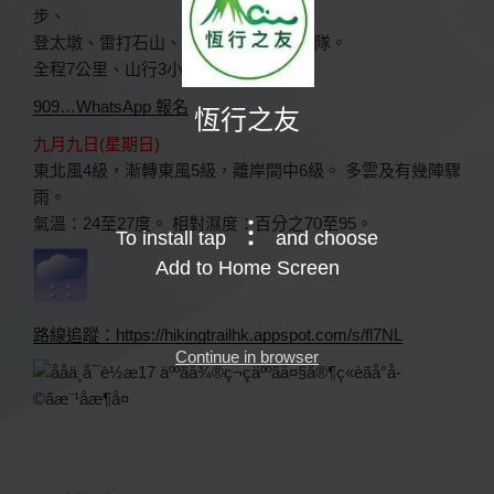
步、
登太墩、雷打石山、雞公山、水浪窩散隊。
全程7公里、山行3小時、量力參加。
909…WhatsApp 報名
恆行之友
九月九日(星期日)
東北風4級，漸轉東風5級，離岸間中6級。 多雲及有幾陣驟
雨。
氣溫：24至27度。 相對濕度：百分之70至95。
To install tap
and choose
Add to Home Screen
路線追蹤：https://hikingtrailhk.appspot.com/s/fl7NL
Continue in browser