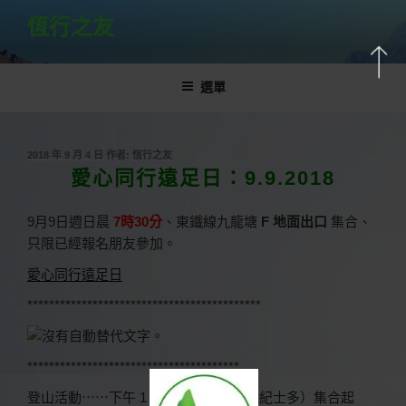
跳
恆行之友
至
主
要
選單
內
容
發
2018 年 9 月 4 日
作者:
恆行之友
佈
愛心同行遠足日：9.9.2018
於
9
月
9
日週日晨
7
時
30
分
、東鐵線九龍塘
F
地面出口
集合、
只限已經報名朋友參加。
愛心同行遠足日
*******************************************
***************************************
登山活動⋯⋯下午 1 點正、北潭涌（發紀士多）集合起