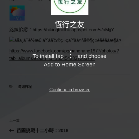
恆行之友
路線追蹤：https://hikingtrailhk.appspot.com/s/aMjjY
https://www.facebook.com/pg/hanghang1977/photos/?
To install tap
and choose
tab=album&album_id=1894543837263744
Add to Home Screen
分
每週行程
Continue in browser
類
文
上
上一篇
章
一
苗圃挑戰十二小時：2018
導
篇