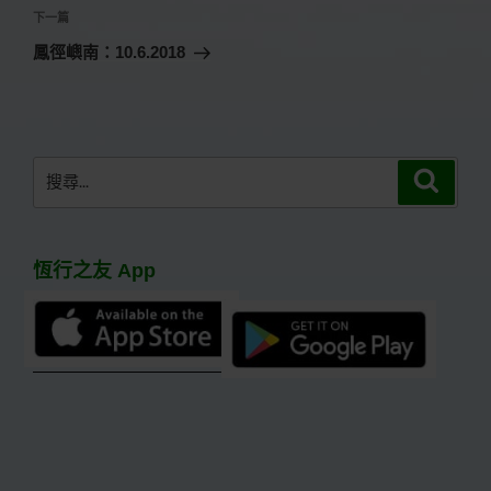
覽
文
下
下一篇
章
一
鳳徑嶼南：10.6.2018
篇
文
章
搜
搜
尋
尋
關
鍵
恆行之友 App
字: