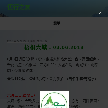
跳
恆行之友
至
主
要
選單
內
容
發
2018 年 5 月 29 日
作者:
恆行之友
佈
梧桐大城：03.06.2018
於
6
月
3
日週日晨
8
時
30
分、東鐵太和站大堂集合、寨乪起步、
禾萬古道、梧桐寨，四方山凹、大城石澗、虎蹤徑、蝴蝶
園、菠蘿壩散隊。
全程
11
公里、登山
7
小時，量力參加。
(
自備手套
/
乾糧水
)
六月三日(星期日)
東風4級。 大致多雲，短暫時間有陽光，亦有一兩陣驟雨。
氣溫：28至32度。 相對濕度：百分之70至95。