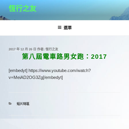
跳
恆行之友
至
主
要
選單
內
容
發
2017 年 12 月 26 日
作者:
恆行之友
佈
第八屆電車路男女跑：2017
於
[embedyt] https://www.youtube.com/watch?
v=MeiAD2OG3Zg[/embedyt]
分
短片特區
類