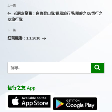
文
上
上一篇
章
一
老朋友聚舊：白象登山隊/長風旅行隊/剛毅之友/恆行之
導
篇
友旅行隊
覽
文
章
下
下一篇
一
紅葉飄香：1.1.2018
篇
文
章
搜
搜
尋
尋
關
鍵
恆行之友 App
字: