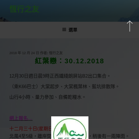
跳
恆行之友
至
主
要
選單
內
容
發
2018 年 12 月 24 日
作者:
恆行之友
佈
紅葉戀：30.12.2018
於
12月30日週日晨9時正西鐵綫朗屏站B2出口集合。
（乘K66巴士）大棠起步、大棠楓葉林、藍坑排散隊。
山行4小時、量力參加、自備乾糧水。
網上報名…
十二月三十日(星期日)
北風4至5級，離岸間中6級。 大致多雲，稍後有一兩陣雨。