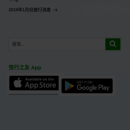
文
下
下一篇
章
一
2019年1月份旅行消息
篇
文
章
搜
搜
尋
尋
關
鍵
恆行之友 App
字: