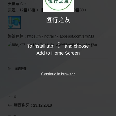
天氣寒冷。
氣溫：12至15度。 相對濕度：百分之60至80。
恆行之友
路缐追踪：
https://hikingtrailhk.appspot.com/s/rg9l3
To install tap
and choose
Add to Home Screen
分
每週行程
類
Continue in browser
文
上
上一篇
章
一
嶼西狗牙：23.12.2018
導
篇
覽