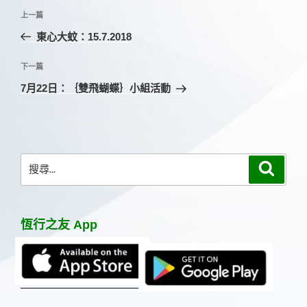
文
上
上一篇
章
一
東心大蚊：15.7.2018
導
篇
覽
文
下
下一篇
章
一
7月22日：｛雙飛蝴蝶｝小組活動
篇
文
章
搜
搜
尋
尋
關
鍵
恆行之友 App
字: