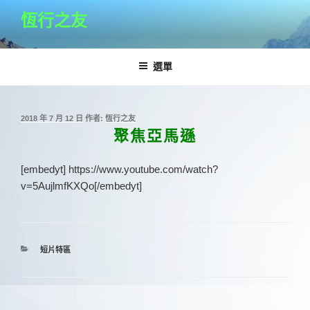
跳
恆行之友
至
主
要
選單
內
容
發
2018 年 7 月 12 日
作者:
恆行之友
佈
聚焦亞馬遜
於
[embedyt] https://www.youtube.com/watch?
v=5AujlmfKXQo[/embedyt]
分
短片特區
類