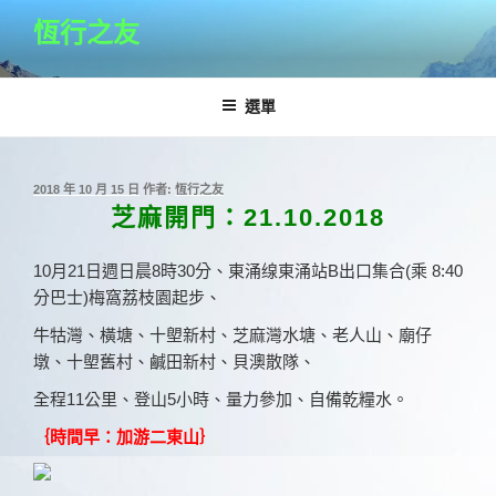
跳
恆行之友
至
主
要
選單
內
容
發
2018 年 10 月 15 日
作者:
恆行之友
佈
芝麻開門：21.10.2018
於
10月21日週日晨8時30分、東涌缐東涌站B出口集合(乘 8:40
分巴士)梅窩荔枝園起步、
牛牯灣、橫塘、十塱新村、芝麻灣水塘、老人山、廟仔
墩、十塱舊村、鹹田新村、貝澳散隊、
全程11公里、登山5小時、量力參加、自備乾糧水。
｛時間早：加游二東山｝