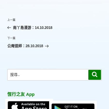
文
上
上一篇
章
一
南丫島漫游：14.10.2018
導
篇
覽
文
下
下一篇
章
一
公庵道師：28.10.2018
篇
文
章
搜
搜
尋
尋
關
鍵
恆行之友 App
字: