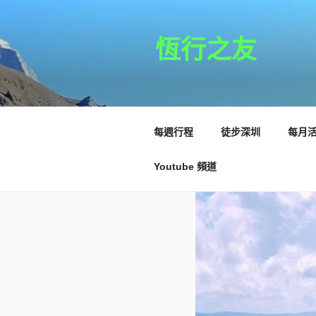
跳
至
主
恆行之友
要
內
容
每週行程
徒步深圳
每月
Youtube 頻道