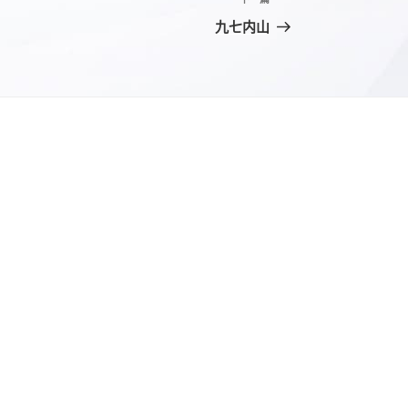
下
一
九七内山
篇
文
章