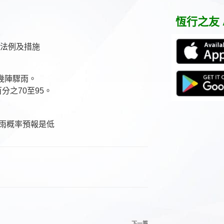
鍵
字:
恆行之友 
毒法例及措施
幾陣驟雨。
分之70至95。
下一篇