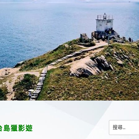
搜
台島獵影遊
尋
關