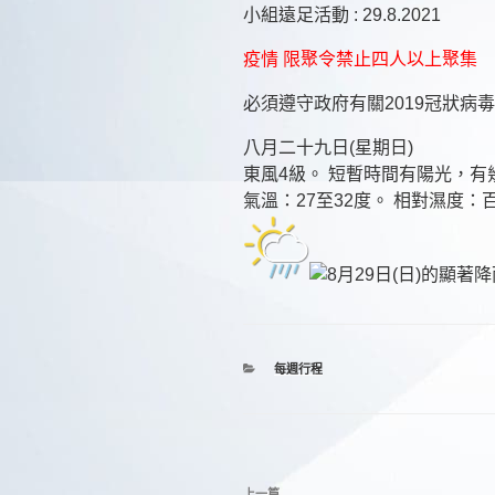
小組遠足活動 : 29.8.2021
疫情 限聚令禁止四人以上聚集
必須遵守政府有關2019冠狀病
八月二十九日(星期日)
東風4級。 短暫時間有陽光，有
氣溫：27至32度。 相對濕度：百
分
每週行程
類
文
上一篇