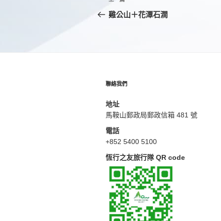
上
章
一
雞公山＋花潭石澗
篇
導
文
覽
章
聯絡我們
地址
馬鞍山郵政局郵政信箱 481 號
電話
+852 5400 5100
恆行之友旅行隊 QR code