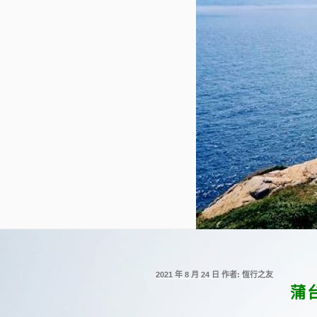
發
2021 年 8 月 24 日
作者:
恆行之友
佈
蒲
於