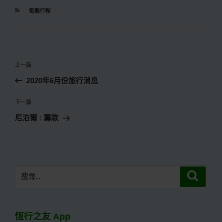
分
每週行程
類
文
上
上一篇
章
一
2020年6月份旅行消息
導
篇
覽
文
下
下一篇
章
一
尼泊爾 : 籌款
篇
文
章
搜
搜
尋
尋
關
鍵
恆行之友 App
字: