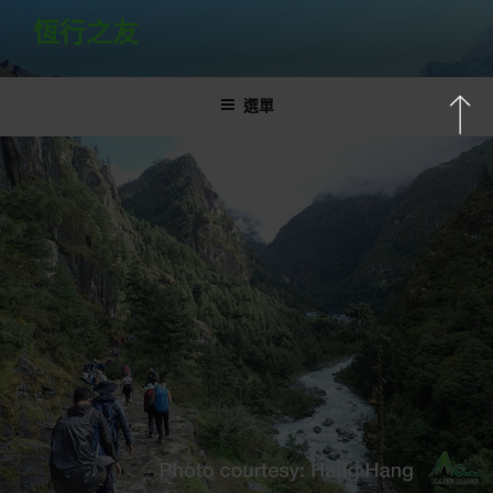
跳
恆行之友
至
主
要
選單
內
容