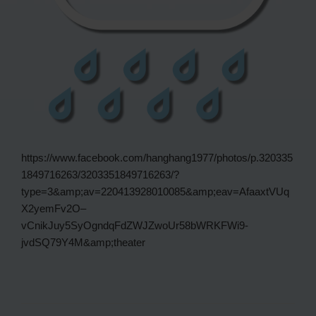
https://www.facebook.com/hanghang1977/photos/p.320335
1849716263/3203351849716263/?
type=3&amp;av=220413928010085&amp;eav=AfaaxtVUq
X2yemFv2O–
vCnikJuy5SyOgndqFdZWJZwoUr58bWRKFWi9-
jvdSQ79Y4M&amp;theater