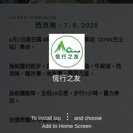
發
2020 年 6 月 2 日
作者:
恆行之友
佈
西流崗 : 7. 6. 2020
於
6
月
7
日周日晨
8
時
20
分，大埔火車站（
275K
巴士
站）集合。
鳥蛟騰村起步，苗三古道，三椏涌，牛屎湖，西
流崗，龍井灣，坳魚灣，犂苗古道，
恆行之友
烏蛟騰散隊，全程
16
公里，步行
7
小時，量力參
加。
To install tap
and choose
自備乾糧水
/
手套
/
口罩
Add to Home Screen