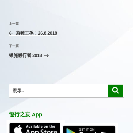
文
上
上一篇
章
一
落難王孫：26.8.2018
導
篇
覽
文
下
下一篇
章
一
樂施毅行者 2018
篇
文
章
搜
搜
尋
尋
關
鍵
恆行之友 App
字: