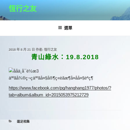
跳
恆行之友
至
主
要
選單
內
容
發
2018 年 8 月 21 日
作者:
恆行之友
佈
青山綠水：19.8.2018
於
https://www.facebook.com/pg/hanghang1977/photos/?
tab=album&album_id=2015053975212729
分
遠足相集
類