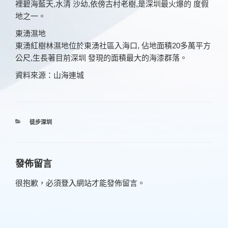
裡碧海藍天,水清 沙幼,依傍古村老樹,是深圳最火爆的 度假
地之一。
東湧濕地
東湧紅樹林濕地位於東湧社區入海口, 佔地面積20多萬平方
公尺,生長著目前深圳 發現的面積最大的海漆群落。
資料來源：山海連城
分
徒步深圳
類
發佈留言
很抱歉，必須
登入
網站才能發佈留言。
文