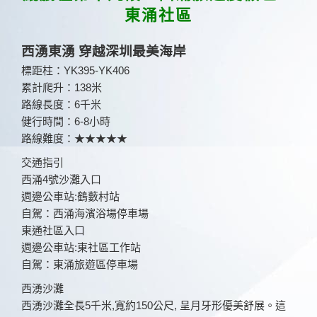
於
東涌社區
西湧東湧 穿越深圳最美海岸
標距柱：YK395-YK406
累計爬升：138米
路線長度：6千米
健行時間：6-8小時
路線難度：★★★★★
交通指引
西涌4號沙灘入口
週邊公車站:鶴藪村站
自駕：西涌海濱浴場停車場
東通社區入口
週邊公車站:東社區工作站
自駕：東涌旅遊區停車場
西湧沙灘
西湧沙灘全長5千米,寬約150公尺, 呈月牙形優美舒展。這