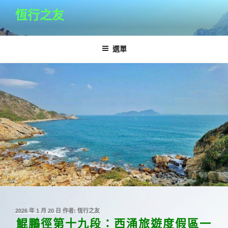
跳
恆行之友
至
主
要
選單
內
容
發
2026 年 1 月 20 日
作者:
恆行之友
佈
鯤鵬徑第十九段：西涌旅遊度假區一