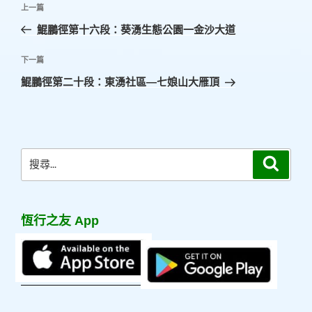
上
上一篇
章
一
鯤鵬徑第十六段：葵湧生態公園一金沙大道
導
篇
覽
文
下
下一篇
章
一
鯤鵬徑第二十段：東湧社區—七娘山大雁頂
篇
文
章
搜
搜
尋
尋
關
鍵
恆行之友 App
字: