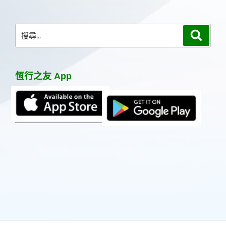
章
搜
搜
尋
尋
關
鍵
恆行之友 App
字: