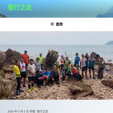
跳
恆行之友
至
主
要
選單
內
容
發
2020 年 9 月 2 日
作者:
恆行之友