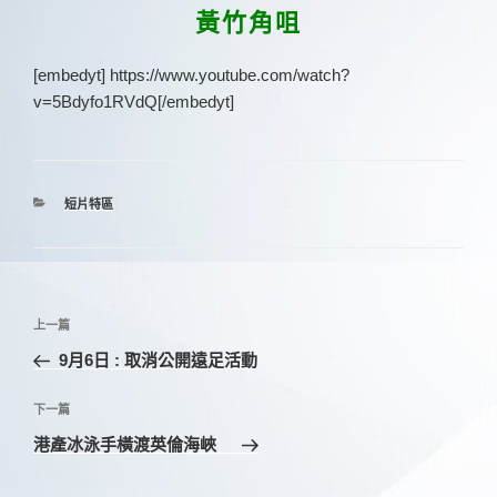
佈
黃竹角咀
於
[embedyt] https://www.youtube.com/watch?
v=5Bdyfo1RVdQ[/embedyt]
分
短片特區
類
文
上
上一篇
章
一
9月6日 : 取消公開遠足活動
導
篇
覽
文
下
下一篇
章
一
港產冰泳手橫渡英倫海峽
篇
文