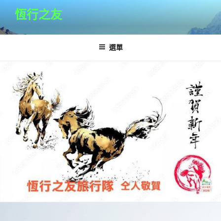
跳
恆行之友
至
主
要
選單
內
容