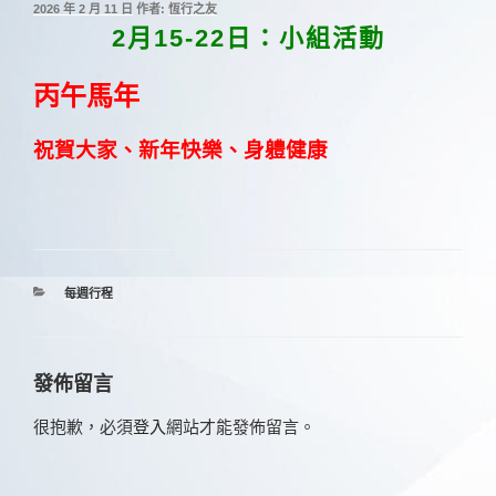
發
2026 年 2 月 11 日
作者:
恆行之友
佈
2月15-22日：小組活動
於
丙午馬年
祝賀大家、新年快樂、身軆健康
分
每週行程
類
發佈留言
很抱歉，必須
登入
網站才能發佈留言。