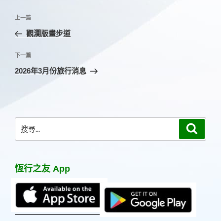
文
上
上一篇
章
一
觀瀾版畫步道
導
篇
覽
文
下
下一篇
章
一
2026年3月份旅行消息
篇
文
章
搜
搜
尋
尋
關
鍵
恆行之友 App
字: