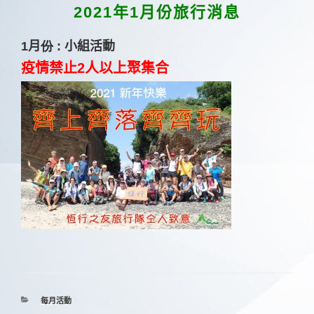
佈
2021年1月份旅行消息
於
1
月
份
:
小組活動
疫情禁止2人以上聚集合
分
每月活動
類