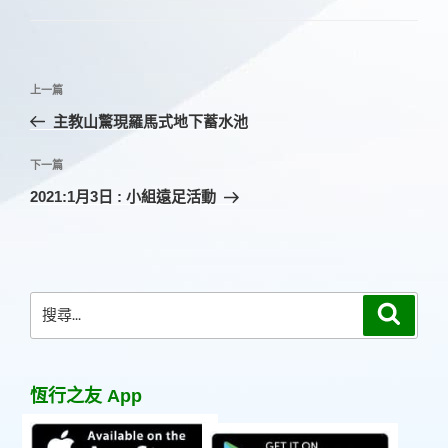
文
上
上一篇
章
一
主教山驚現羅馬式地下蓄水池
導
篇
覽
文
下
下一篇
章
一
2021:1月3日 : 小組遠足活動
篇
文
章
搜
搜
尋
尋
關
鍵
恆行之友 App
字: