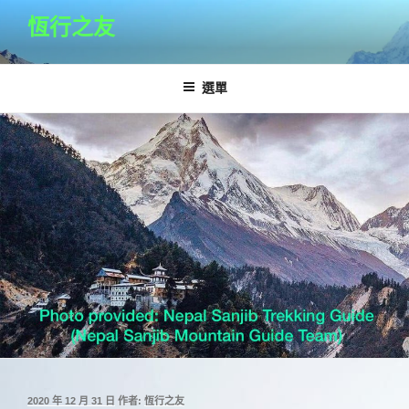
跳
恆行之友
至
主
要
選單
內
容
發
2020 年 12 月 31 日
作者:
恆行之友