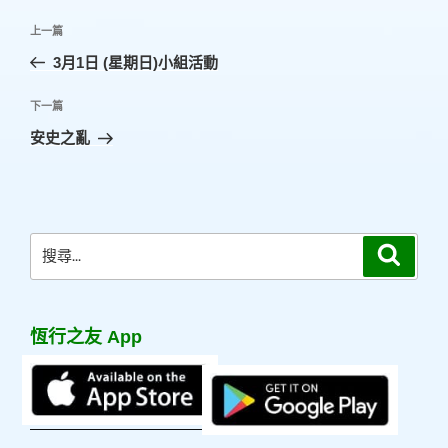
文
上
上一篇
章
一
3月1日 (星期日)小組活動
導
篇
覽
文
下
下一篇
章
一
安史之亂
篇
文
章
搜
搜
尋
尋
關
鍵
恆行之友 App
字: