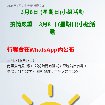
發
2020 年 3 月 2 日
作者:
恆行之友
佈
3月8日 (星期日)小組活動
於
疫情嚴重 3月8日 (星期日)小組活
動
行程會在WhatsApp內公布
三月八日(星期日)
南至東南風3級。 部分時間有陽光，早晚沿岸有霧。
氣溫：21至27度。 相對濕度：百分之70至100。