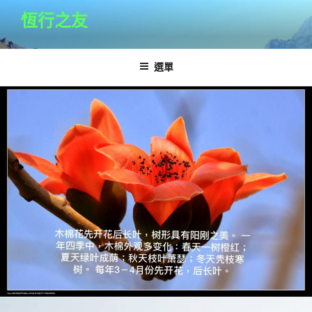
跳
恆行之友
至
主
要
選單
內
容