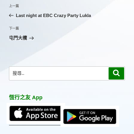
文
上
上一篇
章
一
Last night at EBC Crazy Party Lukla
導
篇
覽
文
下
下一篇
章
一
屯門大欖
篇
文
章
搜
搜
尋
尋
關
鍵
恆行之友 App
字: