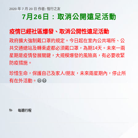
發
2020 年 7 月 20 日
作者:
恆行之友
佈
7月26日 : 取消公開遠足活動
於
疫情
已
經
社
區
爆
發
、
取消公開性遠足活動
政府擴大強制戴口罩的規定。
今日起在室內公共場所、公
共交通總站及轉乘處都必須戴口罩，為期14天。
未來一兩
星期是疫情發展關鍵，大規模爆發的風險高，有必要收緊
防疫措施。
珍惜生命，保護自己及家人/朋友，未來兩星期內，停止所
有在外活動。
😆
😷
分
每週行程
類