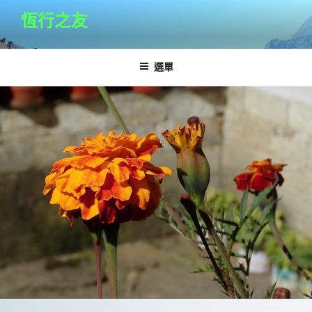
跳
恆行之友
至
主
要
選單
內
容