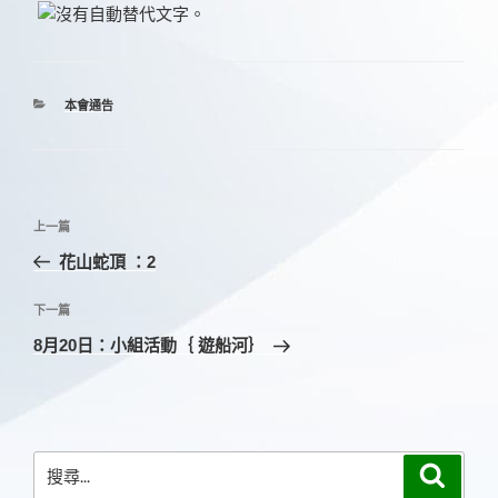
分
本會通告
類
文
上
上一篇
章
一
花山蛇頂 ：2
導
篇
覽
文
下
下一篇
章
一
8月20日：小組活動｛ 遊船河｝
篇
文
章
搜
搜
尋
尋