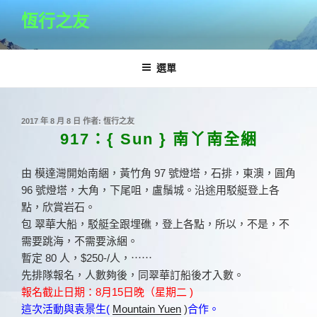
跳
恆行之友
至
主
要
選單
內
容
發
2017 年 8 月 8 日
作者:
恆行之友
佈
917：{ Sun } 南丫南全綑
於
由 模達灣開始南綑，黃竹角 97 號燈塔，石排，東澳，圓角
96 號燈塔，大角，下尾咀，盧鬚城。沿途用駁艇登上各
點，欣賞岩石。
包 翠華大船，駁艇全跟埋礁，登上各點，所以，不是，不
需要跳海，不需要泳綑。
暫定 80 人，$250-/人，
⋯⋯
先排隊報名，人數夠後，同翠華訂船後才入數。
報名截止日期：8月15日晚（星期二 )
這次活動與袁景生️(
Mountain Yuen
)
合作。