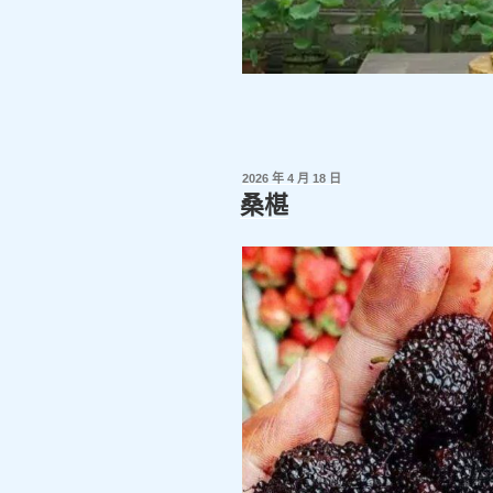
發
2026 年 4 月 18 日
佈
桑椹
於