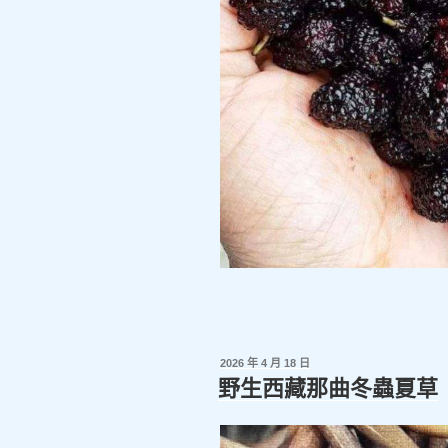
發
2026 年 4 月 18 日
佈
野生西藏那曲冬蟲夏草
於