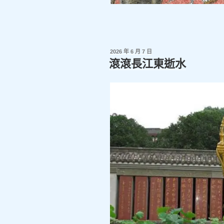
發
2026 年 6 月 7 日
佈
滾滾長江東逝水
於