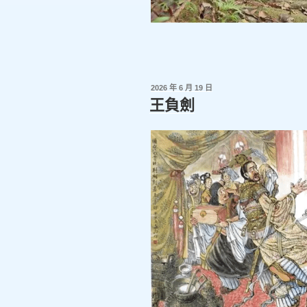
發
2026 年 6 月 19 日
佈
王負劍
於