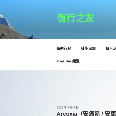
跳
至
主
恆行之友
要
內
容
每週行程
徒步深圳
每月
Youtube 頻道
發
2026 年 8 月 4 日
佈
Arcoxia（安痛易 / 安
於