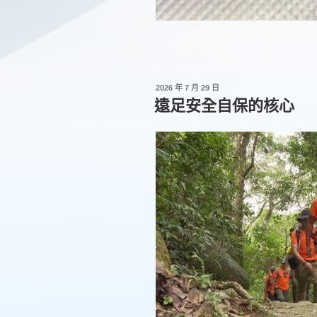
發
2026 年 7 月 29 日
佈
遠足安全自保的核心
於