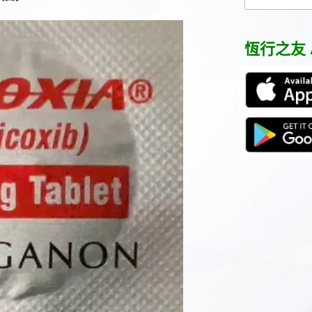
關
鍵
字:
恆行之友 