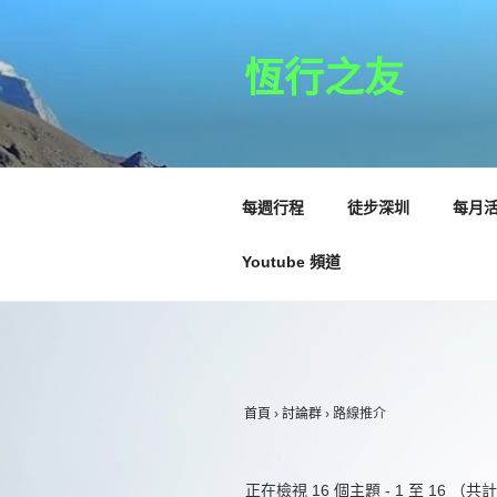
跳
至
主
恆行之友
要
內
容
每週行程
徒步深圳
每月
Youtube 頻道
首頁
›
討論群
›
路線推介
正在檢視 16 個主題 - 1 至 16 （共計