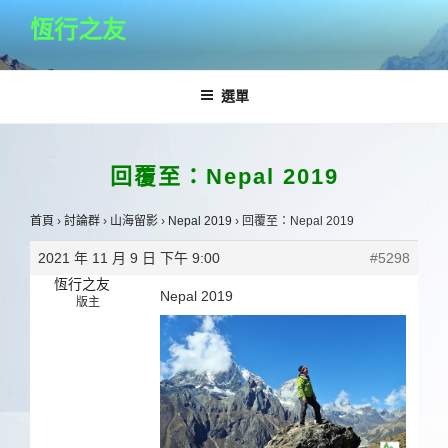
跳
恆行之友
至
主
要
選單
內
容
回覆至：Nepal 2019
首頁
›
討論群
›
山海留影
›
Nepal 2019
›
回覆至：Nepal 2019
2021 年 11 月 9 日 下午 9:00
#5298
恆行之友
Nepal 2019
版主