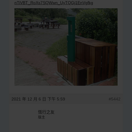
nTiVBT_RoXs7SQWwn_UyTQGj1EnVgfkg
2021 年 12 月 6 日 下午 5:59
#5442
恆行之友
版主