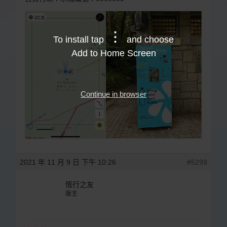
To install tap
and choose
Add to Home Screen
Continue in browser
2021 年 11 月 9 日 下午 10:26
#5299
恆行之友
版主