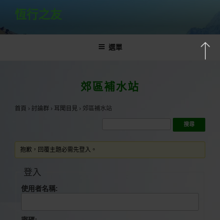
跳
恆行之友
至
主
要
選單
內
容
郊區補水站
首頁
›
討論群
›
耳聞目見
›
郊區補水站
抱歉，回覆主題必需先登入。
登入
使用者名稱:
密碼: