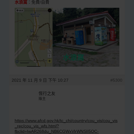
水浪窩
：免費/自費
2021 年 11 月 9 日 下午 10:27
#5300
恆行之友
版主
https://www.afcd.gov.hk/tc_chi/country/cou_vis/cou_vis
_rec/cou_vis_wfs.html?
fbclid=IwAR268du_NB6CGWxVlrWNSII5QC-