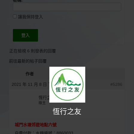
讓我保持登入
登入
正在檢視 6 則發表的回覆
前往最新的帖子回覆
作者
文章
2021 年 11 月 8 日 下午 6:45
#5286
恆行之友
版主
恆行之友
城門水塘郊遊地點六號
自費付款：水機編號：8860033