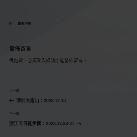
分
每週行程
類
發佈留言
很抱歉，必須
登入
網站才能發佈留言。
文
上
上一篇
章
一
深圳大南山：2023.12.10
導
篇
覽
文
下
下一篇
章
一
浙江五日徙步團：2023.12.23-27
篇
文