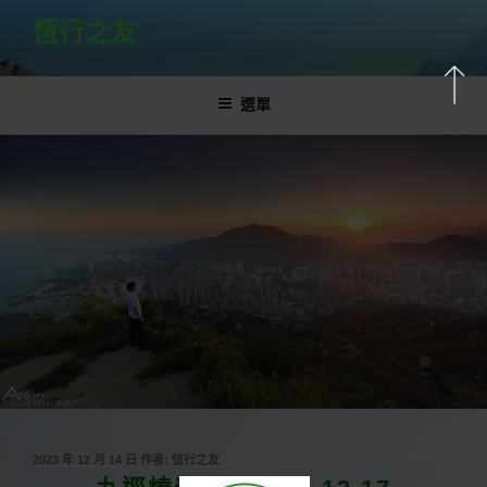
跳
恆行之友
至
主
要
選單
內
容
發
2023 年 12 月 14 日
作者:
恆行之友
佈