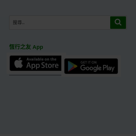
章
搜
搜
尋
尋
關
鍵
恆行之友 App
字: