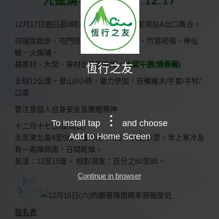
九逕燒春雞：2023.12.17
於
12月17日週日晨8時30分，港鐵荃灣線荃灣站A出口集合。
何福堂起步、屯門徑、九逕山、大石頂、竹篙屻嶺、神仙
轍、火燒埔、
楊家村、大棠、穿村出元朗散隊。
大棠午膳(燒春雞)
恆行之友
全程12公里，登山6小時，量力參加，自備糧水/手套/手杖/
口罩
要注意個人自身安全及團體精神
To install tap
and choose
十二月十七日(星期日)
Add to Home Screen
北至東北風4至5級，離岸間中6級。 大致多雲。早上寒冷及
有一兩陣微雨，日間乾燥。
氣溫：12至15度。 相對濕度：百分之50至85。
Continue in browser
報名表