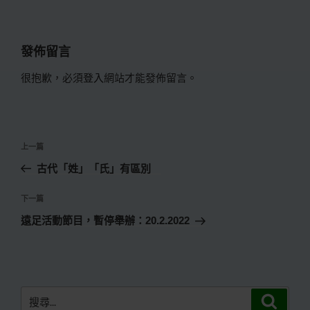
發佈留言
很抱歉，必須
登入
網站才能發佈留言。
文
上
上一篇
章
一
古代「姓」「氏」有區別
導
篇
覽
文
下
下一篇
章
一
遠足活動節目，暫停舉辦：20.2.2022
篇
文
章
搜
搜
尋