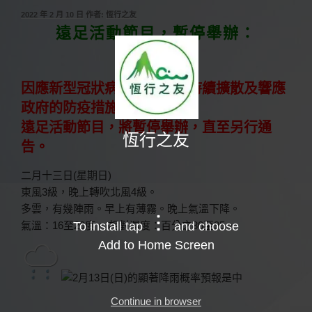
發
2022 年 2 月 10 日
作者:
恆行之友
佈
遠足活動節目，暫停舉辦：
於
13.2.2022
因應新型冠狀病毒肺炎疫情持續擴散及響應
政府的防疫措施。
遠足活動節目，將暫停舉辦，直至另行通
恆行之友
告。
二月十三日(星期日)
東風3級，晚上轉吹北風4級。
多雲，有幾陣雨。早上有薄霧。晚上氣溫下降。
To install tap
and choose
氣溫：16至20度。 相對濕度：百分之80至95。
Add to Home Screen
Continue in browser