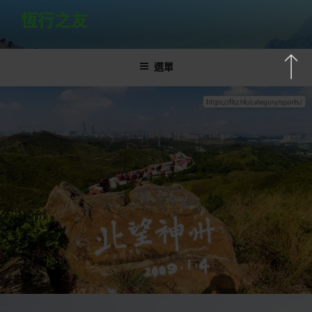
跳
恆行之友
至
主
要
選單
內
容