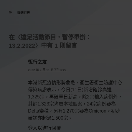
分
每週行程
類
在〈遠足活動節目，暫停舉辦：
13.2.2022〉中有 1 則留言
恆行之友
2022 年 2 月 11 日下午 6:22
本港新冠疫情形勢危急，衞生署衞生防護中心
傳染病處表示，今日(11日)新增確診高達
1,325宗，再破單日新高，除2宗輸入病例外，
其餘1,323宗均屬本地個案，24宗病例疑為
Delta變種，另有1,270宗疑為Omicron。初步
確診亦超過1,500宗。
登入以進行回覆