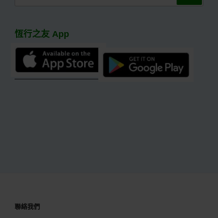
尋
關
鍵
恆行之友 App
字:
聯絡我們