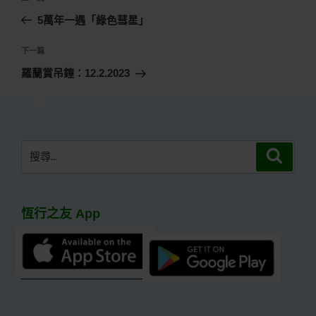
章
一
5萬年一遇「綠色彗星」
導
篇
覽
文
下
下一篇
章
一
羅蘭賞吊鐘：12.2.2023
篇
文
章
搜
搜
尋
尋
關
鍵
恆行之友 App
字: