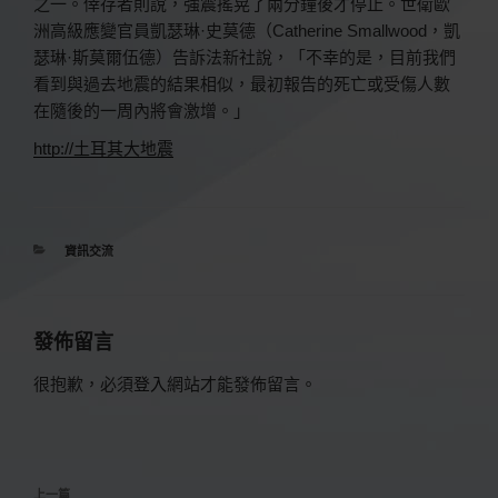
之一。倖存者則說，強震搖晃了兩分鐘後才停止。世衛歐
洲高級應變官員凱瑟琳·史莫德（Catherine Smallwood，凱
瑟琳·斯莫爾伍德）告訴法新社說，「不幸的是，目前我們
看到與過去地震的結果相似，最初報告的死亡或受傷人數
在隨後的一周內將會激增。」
http://土耳其大地震
分
資訊交流
類
發佈留言
很抱歉，必須
登入
網站才能發佈留言。
文
上
上一篇