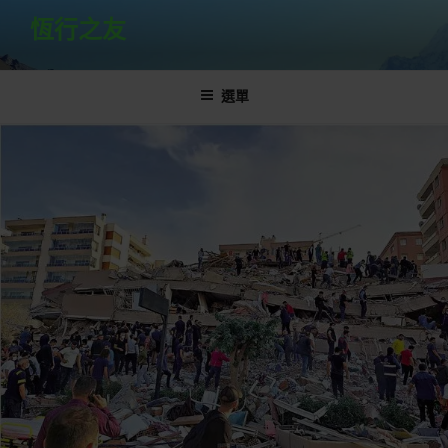
跳
恆行之友
至
主
要
選單
內
容