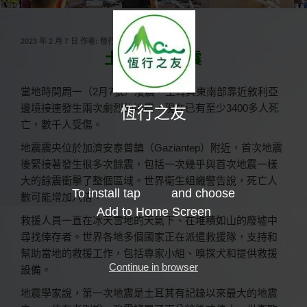
發
2023 年 2 月 7 日
作者:
恆行之友
佈
土耳其大地震
於
當地時間周一（2月7號）凌晨，土耳其東南部靠近敘利亞
邊境接連發生兩次劇烈的地震，現在已有至少3400多人死
恆行之友
亡，數千人受傷。
地震震央位於加濟安泰普鎮（Gaziantep）附近，首次地震
後緊接著發生很多次餘震，包括一次幾乎與首次地震一樣
大的餘震衝擊了整個區域。世界衛生組織警告說，死亡人
To install tap
and choose
數可能增加八倍。
Add to Home Screen
救援人員一直在冰天雪地的天氣下、在堆積如山的廢墟中
尋找倖存者。世界各地多個國家正在派遣救援隊，支持和
幫助當地的救援工作，包括專家小組、嗅探犬和提供救援
Continue in browser
設備。
地震學家說，第一次地震是土耳其有記錄以來最大的地震