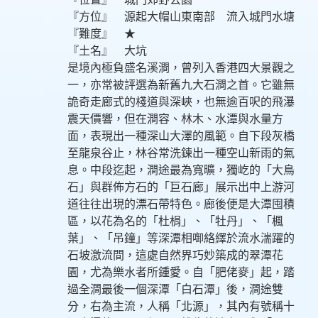
『方位』 源起大帽山東南部 流入城門水塘
『難度』 ★
『土名』 大坑
是境內極負盛名溪澗，曾列入香港四大景觀之
一，亦常被評選為新舊九大石澗之首。它雖無
詭奇走廊式的棧道與深峽，也無逾百呎的飛瀑
震天價響，但在澗容、林木、水潭與水量方
面，表現出一種深山大澤的風範。自下段灰橋
至龍泉谷止，林谷常洗鍊出一種空山新雨的氣
息。中段迄起，澗途最為寬曠，獨屹的「大鳥
石」與群佈方石的「巨石廊」展示出中上游河
道往往出現的漂石帶特色。廊後便是大潭囤積
區，以花為名的「杜梋」、「牡丹」、「楓
葉」、「吊鐘」等深潭相啣絡繹於流水湍躍的
石坡激流間，這處自然界巧妙築成的翠潭花
園，尤為樂水者所鍾愛。自「肥佬麥」起，踏
過全澗最後一個深潭「白石潭」後，澗途雙
分，右為主流，人稱「北源」，其內有號稱十