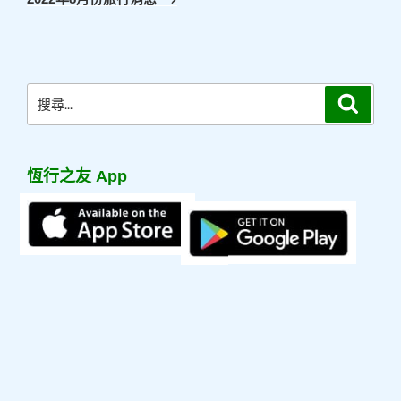
篇
文
章
搜
搜
尋
尋
關
鍵
恆行之友 App
字: