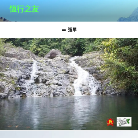
跳
恆行之友
至
主
要
選單
內
容