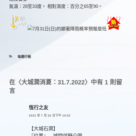
氣溫：28至33度。 相對濕度：百分之65至90。
分
每週行程
類
在〈大城澗消夏：31.7.2022〉中有 1 則留
言
恆行之友
2022 年 7 月 26 日下午 10:02
【大城石澗】
『位置』 城門郊野公園