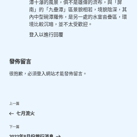
潭十瀑的風景，俱不是雄偉的流布，與「屏
南」的「九疊潭」區景貌相若，境貌陰深，其
內中型碗潭羅佈，是另一處的水窐沓疊區，環
境比較沉暗，並不太受歡迎。
登入以進行回覆
發佈留言
很抱歉，必須
登入
網站才能發佈留言。
文
上
上一篇
章
一
七月流火
導
篇
覽
文
下
下一篇
章
一
2022年8月份旅行消息