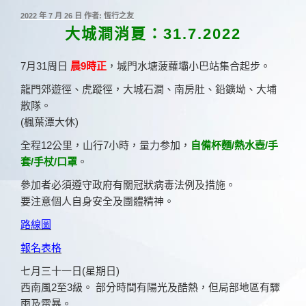
發
2022 年 7 月 26 日
作者:
恆行之友
佈
大城澗消夏：31.7.2022
於
7月31周日
晨9時正
，城門水塘菠蘿壩小巴站集合起步。
龍門郊遊徑、虎蹤徑，大城石澗、南房肚、鉛鑛坳、大埔
散隊。
(楓葉潭大休)
全程12公里，山行7小時，量力参加，
自備杯麵/熱水壺/手
套/手杖/口罩
。
參加者必須遵守政府有關冠狀病毒法例及措施。
要注意個人自身安全及團體精神。
路線圖
報名表格
七月三十一日(星期日)
西南風2至3級。 部分時間有陽光及酷熱，但局部地區有驟
雨及雷暴。