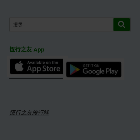
文
章
搜
搜
尋
尋
關
鍵
恆行之友 App
字:
恆行之友旅行隊