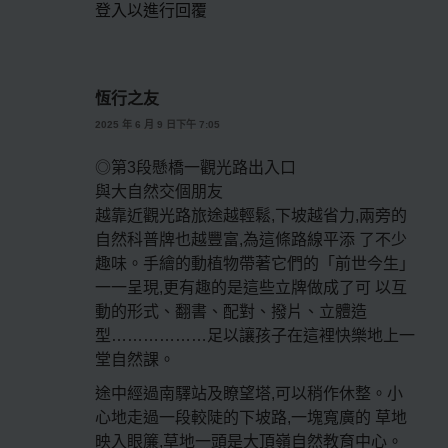
登入以進行回覆
恆行之友
2025 年 6 月 9 日下午 7:05
◎第3段懸橋一觀光路出入口
與大自然交個朋友
越靠近觀光路旅途越輕鬆,下坡越省力,兩旁的
自然科普牌也越豐富,為這條路線平添 了不少
趣味。手繪的動植物帶著它們的「前世今生」
一一呈現,更有趣的是這些立牌做成了可 以互
動的形式、翻書、配對、撥片、立體造
型………………足以讓孩子在這裡快樂地上一
堂自然課。
途中經過南驛站及瞭望塔,可以稍作休整。小
心地走過一段較陡的下坡路,一塊寬廣的 草地
映入眼簾,草地一頭是大頂嶺自然教育中心。