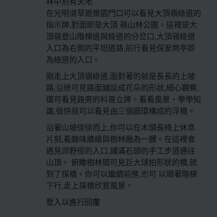
林中別有天地
在光明滑草遊樂園門口可以看見大頂嶺綠道的
指示牌,對面即是大頂 嶺山林公園。這裡是大
頂嶺登山階梯道與綠道的分岔口,大頂嶺綠道
入口為右側的平坦道路,前行看見保安崗亭即
為綠道的入口。
剛走上大頂嶺綠道,面對著的就是長長的上坡
路,沿途可見路面鋪設成花朵的形狀,細心觀察,
還可看見路旁的科普立牌。看看風景、學學知
識,很快就可以看見由三個圓環構成的浮橋。
沿著山坡徐徐而上,你可以在木頭長椅上休息
片刻,看趣味牆繪與樹林融為一體。在這裡會
遇見郊野徑的入口,鋪滿石頭的手工步道通往
山頂。 俯瞰樹林間可見巨大球拍形狀的橋,就
到了探橋。你可以繼續前進,也可 以順著階梯
下行,走上探橋欣賞風景。
登入以進行回覆