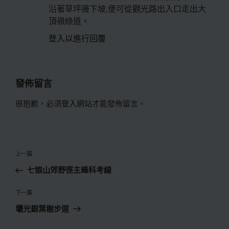
沿著草坪邊下坡,便可從觀光路出入口走出大
頂嶺綠道。
登入以進行回覆
發佈留言
很抱歉，必須
登入
網站才能發佈留言。
文
上
上一篇
章
一
七娘山郊野徑主峰科考線
導
篇
覽
文
下
下一篇
章
一
壩光銀葉樹步道
篇