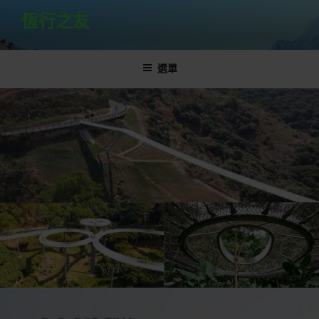
跳
恆行之友
至
主
要
選單
內
容