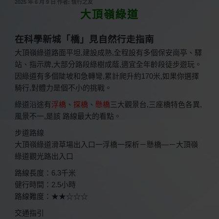
發
2025 年 6 月 9 日
作者:
恆行之友
佈
大頂嶺綠道
於
在科學新城「橋」見自然行走指南
大頂嶺綠道路面平坦,建設成熟,全程設有多個保安崗亭、驛
站、指示牌,大部分路段綠樹成蔭,適宜全年齡段徒步遊玩。
因綠道有多個陡坡和急轉彎,累計爬升約170米,如果你選擇
騎行,對體力是個不小的挑戰。
綠道沿途有
浮橋
、
探橋
、
懸橋
三大觀景台,三座橋特色各異,
風景不一,是該 路線最大的看點。
步道路線
大頂嶺綠道滑草場出入口一浮橋一探析－懸橋—－大頂嶺
綠道觀光路出入口
路線長度：6.3千米
健行時間：2.5小時
路線難度：★★☆☆☆
交通指引