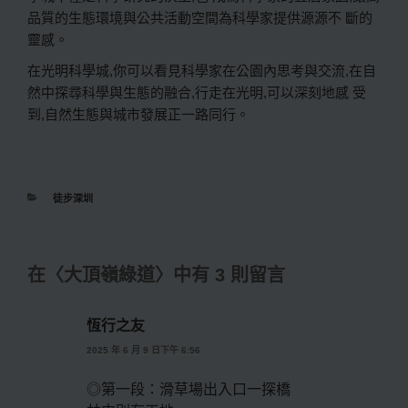
品質的生態環境與公共活動空間為科學家提供源源不 斷的
靈感。
在光明科學城,你可以看見科學家在公園內思考與交流,在自
然中探尋科學與生態的融合,行走在光明,可以深刻地感 受
到,自然生態與城市發展正一路同行。
分
徒步深圳
類
在〈大頂嶺綠道〉中有 3 則留言
恆行之友
2025 年 6 月 9 日下午 6:56
◎第一段：滑草場出入口一探橋