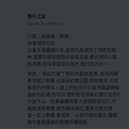
恆行之友
2025 年 6 月 9 日下午 7:01
◎第二段探橋－懸橋
向著城市行走
沿著步道繼續行走,身旁的風景除了茂密的樹
林,偶爾在樹葉縫隙中會看見遠 處光明中心區
的高樓,意味著這是向城市 而行的方向。
突然,一抹紅打破了眼前的藍綠風景, 高聳的觀
景塔闖入眼簾,這便是虹橋公園 的終點塔,也是
綠道的中間站。登上終點塔可以看見遠處蜿蜒
曲折的虹橋,你可以 從終點塔順著虹橋行走約4
千米下山。如果繼續順著大頂嶺綠道前行,不
遠處便是懸橋,城市越來越近,風景也愈加豐
富。走上懸橋,看城景、山景於眼前匯合,偶爾
還可看見遠處的高鐵呼嘯而過