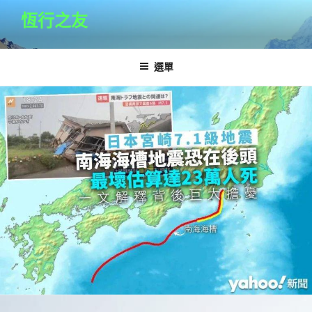
跳
恆行之友
至
主
要
選單
內
容