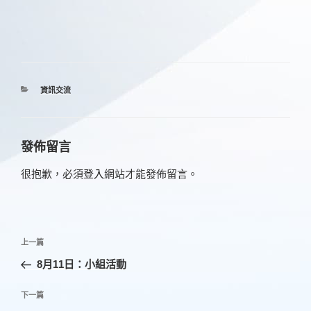
分
資訊交流
類
發佈留言
很抱歉，必須
登入
網站才能發佈留言。
文
上
上一篇
章
一
8月11日：小組活動
導
篇
覽
文
下
下一篇
章