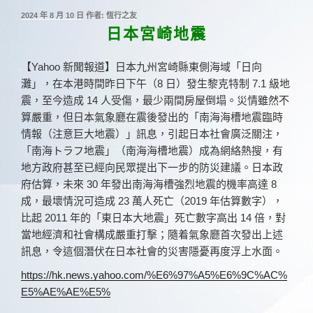
發
2024 年 8 月 10 日
作者:
恆行之友
佈
日本宮崎地震
於
【Yahoo 新聞報道】日本九州宮崎縣東側海域「日向
灘」，在本港時間昨日下午（8 日）發生黎克特制 7.1 級地
震，至今造成 14 人受傷，最少兩間房屋倒塌。災情雖然不
算嚴重，但日本氣象廳在震後發出的「南海海槽地震臨時
情報（注意巨大地震）」訊息，引起日本社會廣泛關注，
「南海トラフ地震」（南海海槽地震）成為網絡熱搜，有
地方政府甚至已經向民眾提出下一步的防災建議。日本政
府估算，未來 30 年發出南海海槽強烈地震的機率高達 8
成，最壞情況可造成 23 萬人死亡（2019 年估算數字），
比起 2011 年的「東日本大地震」死亡數字高出 14 倍，對
當地經濟和社會構成嚴重打擊；隨着氣象廳首次發出上述
訊息，令這個潛伏在日本社會的災害隱憂再度浮上水面。
https://hk.news.yahoo.com/%E6%97%A5%E6%9C%AC%
E5%AE%AE%E5%