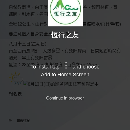
自然教育徑、白千層、四城林徑、龍泉谷、龍門林道、賞
蝶園、引水道、老圍、荃灣散隊。
全程12公里、山行5小時，量力参加。(自備糧水/雨具/手套)
恆行之友
要注意個人自身安全及團體精神
八月十三日(星期日)
南至西南風4級。 大致多雲，有幾陣驟雨。日間短暫時間有
陽光。早上有幾陣雷暴。
氣溫：28至32度。 相對濕度：百分之75至95。
To install tap
and choose
Add to Home Screen
報名表
Continue in browser
分
每週行程
類