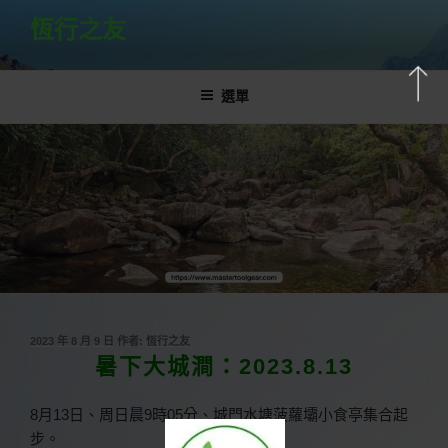
跳
恆行之友
至
主
要
選單
內
容
發
2023 年 8 月 9 日
作者:
恆行之友
佈
暑下大城澗：2023.8.13
於
8月13日、周日晨9時05分、城門水塘菠蘿壩小食亭集合起
步。