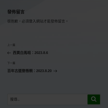
發佈留言
很抱歉，必須
登入
網站才能發佈留言。
文
上
上一篇
章
一
西貢白馬咀：2023.8.6
導
篇
覽
文
下
下一篇
章
一
百年古道登梧桐：2023.8.20
篇
文
章
搜
搜
尋
尋
關