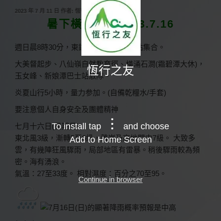
發
2023 年 7 月 11 日
作者:
恆行之友
佈
暑下橫涌澗：2023.7.16
於
週日晨8時30分，東鐵大埔站75K巴士站集合。
大美督起步、八仙嶺自然教育徑、橫涌石澗(霜碧潭大休)，
恆行之友
玉女峰、新娘潭巴士站散隊。
炎夏山行5小時，量力参加。(自備乾糧水/手套)
要注意個人自身安全及團體精神
To install tap
and choose
七月十六日(星期日)
東北風3級，漸轉5至6級，離岸及高地間中7級。 大致多
Add to Home Screen
雲，有幾陣狂風驟雨，局部地區有雷暴。稍後驟雨較為頻
密。海有湧浪。
氣溫：27至33度。 相對濕度：百分之70至95。
Continue in browser