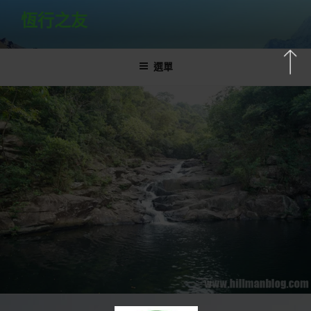
跳
恆行之友
至
主
要
選單
內
容