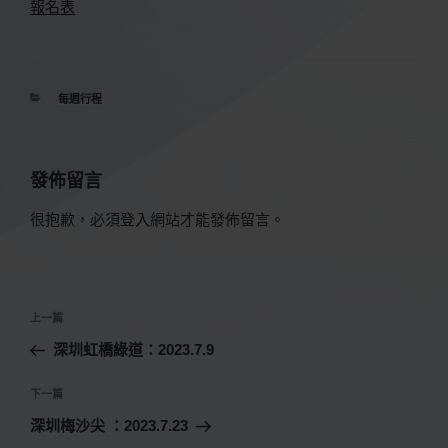
報名表
分
每週行程
類
發佈留言
很抱歉，必須
登入
網站才能發佈留言。
文
上
上一篇
章
一
深圳虹橋綠道：2023.7.9
導
篇
覽
文
下
下一篇
章
一
深圳梅沙尖 ：2023.7.23
篇