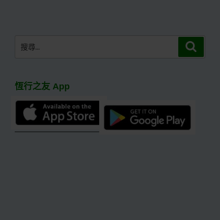
文
章
搜
搜
尋
尋
關
鍵
恆行之友 App
字: