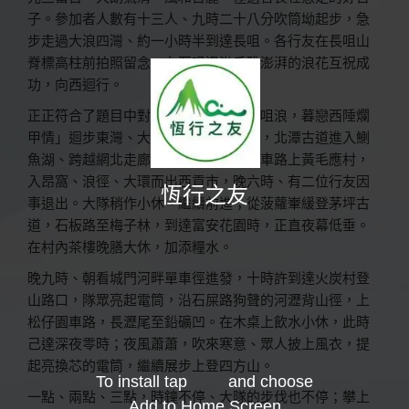
子。參加者人數有十三人、九時二十八分吹筒坳起步，急
步走過大浪四灣、約一小時半到達長咀。各行友在長咀山
脊標高柱前拍照留念，在石咀邊沿手醮澎湃的浪花互祝成
功，向西迴行。
正正符合了題目中對聯；「朝賞東極長咀浪，暮戀西陲爛
甲情」迴步東灣、大灣入大浪坳、赤徑，北潭古道進入鰂
魚湖、跨越網北走廊，穿過乪笏村、沿車路上黃毛應村，
入昂窩、浪徑、大環而出西貢市，晚六時、有二位行友因
恆行之友
事退出。大隊稍作小休、繼續前進；從菠蘿輋緩登茅坪古
道，石板路至梅子林，到達富安花園時，正直夜幕低垂。
在村內茶樓晚膳大休，加添糧水。
晚九時、朝看城門河畔單車徑進發，十時許到達火炭村登
山路口，隊眾亮起電筒，沿石屎路狗聲的河瀝背山徑，上
松仔園車路，長瀝尾至鉛礦凹。在木桌上飲水小休，此時
己達深夜零時；夜風蕭蕭，吹來寒意、眾人披上風衣，提
起亮換芯的電筒，繼續展步上登四方山。
To install tap
and choose
一點、兩點、三點，時鐘不停、大隊的步伐也不停；攀上
Add to Home Screen