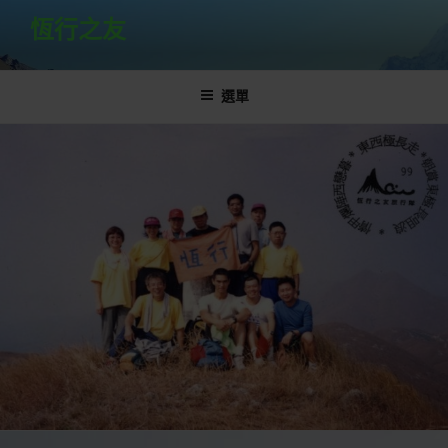
跳
恆行之友
至
主
要
選單
內
容