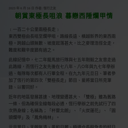
發
2023 年 6 月 16 日
作者:
恆行之友
佈
朝賞東極長咀浪 暮戀西陲爛甲情
於
﹝一百二十公里兩極長走﹞
東西雙極由長咀至爛甲咀，路線長遠、橫越新界的東西兩
極。跨越山頭無數、坡度起落甚大，比之麥理浩徑全走，
難度和艱辛度猶有過之。
此線記憶中，七二年龍馬旅行隊與七五年剛毅之友曾走過
此路線，而恆行之友先後在七八年、八O年與九七年舉辦
過、每隊每次都有人行畢全程。在九九年元旦日、筆者參
加了恆行的第四次「雙極長走」節目、爰將當日所見筆
錄、以饗同好。
近年的地區發展甚速、地理變遷甚大、「雙極」雖為舊路
一條、但為確保全線每段必通，恆行舉辦之前先試行了四
次熱身線；名稱為；「杯靈北朗」、「火炭蓮花」、「圓
頭爛甲」及「鳳角梅林」。
元旦當日、天朗氣清、風和日麗、極適合長程急走的好日