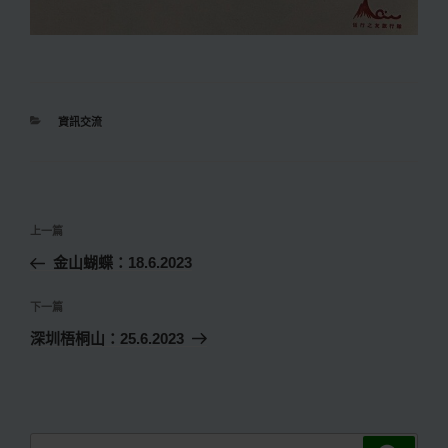
分
資訊交流
類
文
上
上一篇
章
一
金山蝴蝶：18.6.2023
導
篇
覽
文
下
下一篇
章
一
深圳梧桐山：25.6.2023
篇
文
章
搜