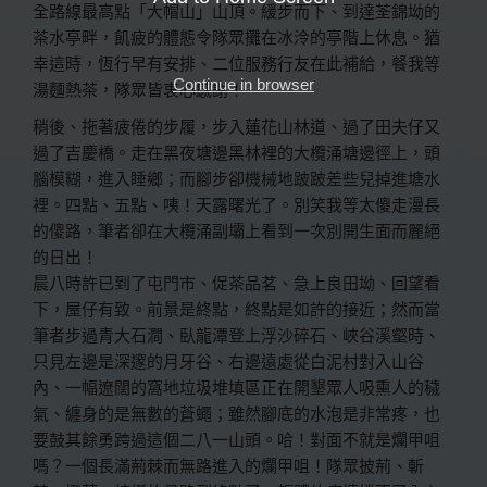
全路線最高點「大帽山」山頂。緩步而下、到達荃錦坳的
茶水亭畔，飢疲的體態令隊眾攤在冰泠的亭階上休息。猶
幸這時，恆行早有安排、二位服務行友在此補給，餐我等
Continue in browser
湯麵熱茶，隊眾皆衷心感謝！
稍後、拖著疲倦的步履，步入蓮花山林道、過了田夫仔又
過了吉慶橋。走在黑夜塘邊黑林裡的大欖涌塘邊徑上，頭
腦模糊，進入睡鄉；而腳步卻機械地跛跛差些兒掉進塘水
裡。四點、五點、咦！天露曙光了。別笑我等太傻走漫長
的傻路，筆者卻在大欖涌副壩上看到一次別開生面而麗絕
的日出！
晨八時許已到了屯門市、促茶品茗、急上良田坳、回望看
下，屋仔有致。前景是終點，終點是如許的接近；然而當
筆者步過青大石澗、臥龍潭登上浮沙碎石、峽谷溪壑時、
只見左邊是深邃的月牙谷、右邊遠處從白泥村對入山谷
內、一幅遼闊的窩地垃圾堆填區正在開墾眾人吸熏人的穢
氣、纏身的是無數的蒼蠅；雖然腳底的水泡是非常疼，也
要鼓其餘勇跨過這個二八一山頭。哈！對面不就是爛甲咀
嗎？一個長滿荊棘而無路進入的爛甲咀！隊眾披荊、斬