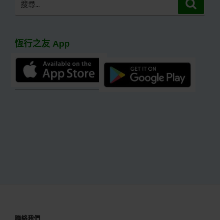
搜
尋
尋
關
鍵
恆行之友 App
字:
聯絡我們