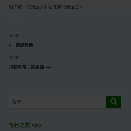
很抱歉，必須
登入
網站才能發佈留言。
文
上
上一篇
章
一
駟馬難追
導
篇
覽
文
下
下一篇
章
一
司空見慣：劉禹錫
篇
文
章
搜
搜
尋
尋
關
鍵
恆行之友 App
字: