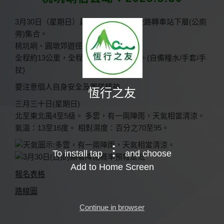
於
3月30日（星期日）晨9時05分、屯門公路轉車站下層(公廁
旁)集合。
桃坑峒、圓墩郊遊徑、伯公坳、大棠。
全程約13公里，全程6小時、量力參加。(自備糧水/手套/手
扙)
要注意個人自身安全及團隊精神
恆行之友
三月三十日(星期日)
北至東北風4至5級。 多雲，有一兩陣雨，天氣相當清涼。
氣溫：13至16度。 相對濕度：百分之70至95。
To install tap
and choose
Add to Home Screen
報名表格
路線圖
Continue in browser