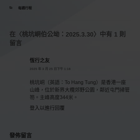
分
每週行程
類
在〈桃坑峒伯公坳：2025.3.30〉中有 1 則
留言
恆行之友
2025 年 3 月 25 日下午 1:18
桃坑峒（英語：To Hang Tung）是香港一座
山峰，位於新界大欖郊野公園，鄰近屯門掃管
笏。主峰高度344米。
登入以進行回覆
發佈留言