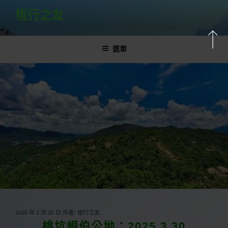
跳
恆行之友
至
主
要
選單
內
容
發
2025 年 3 月 25 日
作者:
恆行之友
佈
桃坑峒伯公坳：2025.3.30