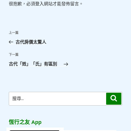
很抱歉，必須
登入
網站才能發佈留言。
文
上
上一篇
章
一
古代房價太驚人
導
篇
覽
文
下
下一篇
章
一
古代「姓」「氏」有區別
篇
文
章
搜
搜
尋
尋
關
鍵
恆行之友 App
字: