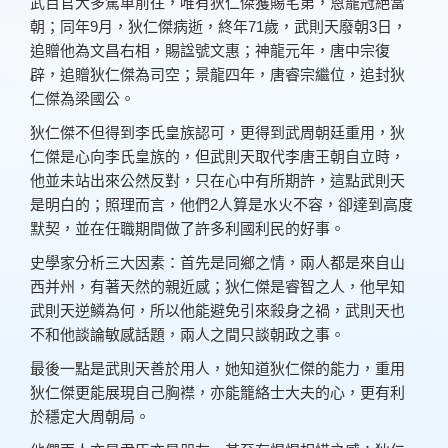
武百官大多駕車前往，唯有狄仁傑獲賜宅第，恩寵冠絕當
朝；同年9月，狄仁傑病逝，終年71歲，武則天廢朝3日，
追贈他為文昌右相，賜諡號文惠；神龍元年，唐中宗復
辟，追贈狄仁傑為司空；景龍四年，唐睿宗繼位，追封狄
仁傑為梁國公。
狄仁傑不但得到李氏皇族認可，更得到武周朝廷重用，狄
仁傑是心向李氏皇族的，但武則天取代李唐王朝自立時，
他並未站出來公然反對，只在心中有所期許，這點武則天
是明白的；照理而言，他們2人算是水火不容，卻達到高度
默契，並在任職期間做了許多利國利民的好事。
史學家分析三大因素：首先是同鄉之情，兩人都是來自山
西并州，有著天然的親近感；狄仁傑是睿智之人，他早知
武則天逆鱗為何，所以他能避免引來殺身之禍，武則天也
不和他談論敏感話題，兩人之間只談朝政之事。
最後一點是武則天善於用人，她知道狄仁傑的能力，重用
狄仁傑更能展現自己胸襟，亦能籠絡士大夫的心，更有利
於穩定大周朝局。