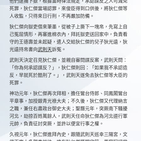
他們逮捕下獄，根據當時律法規定，承認謀反之人可減免
死罪，狄仁傑當場認罪，來俊臣得到口供後，將狄仁傑等
人收監，只待來日行刑，不再嚴加防備。
狄仁傑向獄吏借來筆墨，從被子上撕下一塊帛，先寫上自
己冤屈情形，再塞進棉衣內，拜託獄吏送回家中，負責看
守的王德壽並未起疑，遣人交給狄仁傑的兒子狄光遠，狄
光遠持帛書向
武則天
訴冤。
武則天決定召見狄仁傑，並親自審問謀反案，武則天問：
「你為何承認謀反？」，狄仁傑則回：「如果我不承認造
反，早就死於酷刑了。」，武則天遂免去狄仁傑等大臣的
死罪。
神功元年，狄仁傑再次拜相，擔任鸞台侍郎、同鳳閣鸞台
平章事，加授銀青光祿大夫；不久後，狄仁傑又代理納言
之職，兼任右肅政台御史大夫；聖曆元年，突厥南下騷擾
河北，劫掠百姓萬餘人，武則天任命狄仁傑為河北道行軍
元帥，負責征討突厥，並許以便宜行事之權。
久視元年，狄仁傑進拜內史，跟隨武則天巡幸三陽宮，文