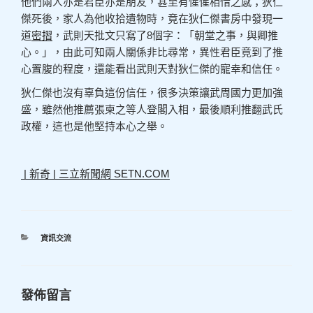
他們兩人亦是君臣亦是朋友，甚至有惺惺相惜之感；狄仁
傑死後，家人為他收拾遺物時，竟在狄仁傑書房中發現一
道
密摺
，武則天批文只寫了8個字：「朝堂之事，與卿推
心。」，由此可知兩人關係非比尋常，異性君臣竟到了推
心置腹的程度，還能看出武則天對狄仁傑的寵幸和信任。
狄仁傑也沒有辜負這份信任，很多決策讓武周國力更加強
盛，雖然他推薦張柬之等人登閣入相，最後順利推翻武氏
政權，這也是他堅持本心之舉。
| 新奇 | 三立新聞網 SETN.COM
分
資訊交流
類
發佈留言