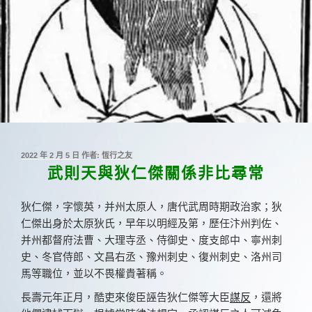
發
2022 年 2 月 5 日
作者:
恆行之友
佈
武則天與狄仁傑關係非比尋常
於
狄仁傑，字懷英，并州太原人，唐代武周時期政治家；狄
仁傑出身於太原狄氏，早年以明經及第，歷任汴州判佐、
并州都督府法曹、大理寺丞、侍御史、度支郎中、寧州刺
史、冬官侍郎、文昌右丞、豫州刺史、復州刺史、洛州司
馬等職位，並以不畏權貴著稱。
長壽元年正月，酷吏來俊臣誣告狄仁傑等大臣
謀反
，還將