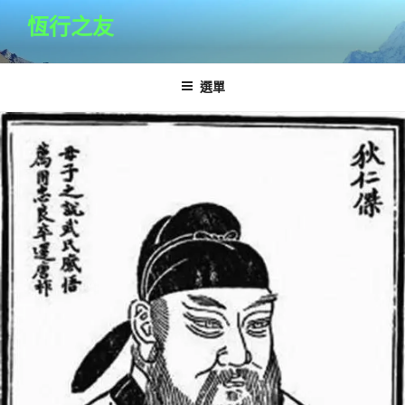
跳
恆行之友
至
主
要
選單
內
容