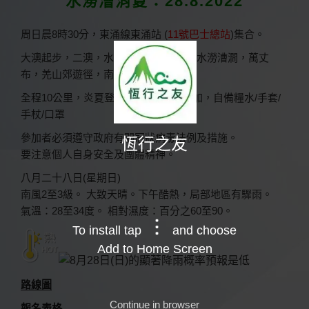
水澇漕消夏：28.8.2022
於
周日晨8時30分，東涌線東涌站 (
11號巴士總站
)集合。
大澳起步，二澳，水務署泵房石級路，水澇漕澗，萬丈
布，羌山郊遊徑，南涌村，大澳散隊。
全程10公里，炎夏登山7小時，量力參加，自備糧水/手套/
手杖/口罩
參加者必須遵守政府有關冠狀病毒法例及措施。
恆行之友
要注意個人自身安全及團體精神。
八月二十八日(星期日)
南風2至3級。 大致天晴。下午酷熱，局部地區有驟雨。
氣溫：28至34度。 相對濕度：百分之60至90。
To install tap
and choose
Add to Home Screen
路線圖
Continue in browser
報名表格