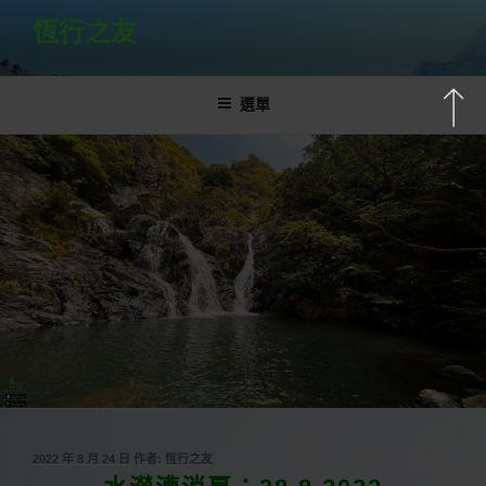
跳
恆行之友
至
主
要
選單
內
容
發
2022 年 8 月 24 日
作者:
恆行之友
佈