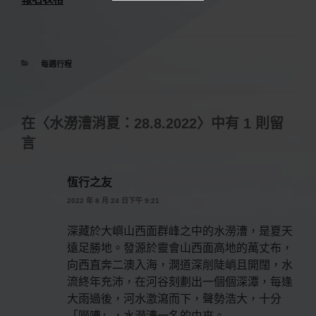
分
每週行程
類
在〈水澇漕消夏：28.8.2022〉中有 1 則留
言
恆行之友
2022 年 8 月 24 日下午 9:21
深藏於大嶼山西面群峰之中的水澇漕，是夏天
遠足勝地。發源於靈會山西面高地的萬丈布，
向西直奔二澳入海，澗道深削陡峭且開闊，水
流終年充沛，在河谷刻劃出一個個深潭，每逢
大雨過後，河水激瀉而下，聲勢浩大，十分
「嘮嘈」，水澇漕一名的由來。