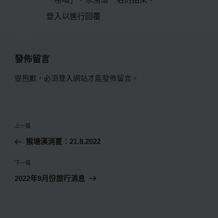
登入以進行回覆
發佈留言
很抱歉，必須
登入
網站才能發佈留言。
文
上
上一篇
章
一
猴塘溪消夏：21.8.2022
導
篇
覽
文
下
下一篇
章
一
2022年9月份旅行消息
篇
文
章