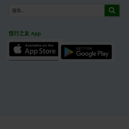
搜
搜
尋
尋
關
鍵
恆行之友 App
字: