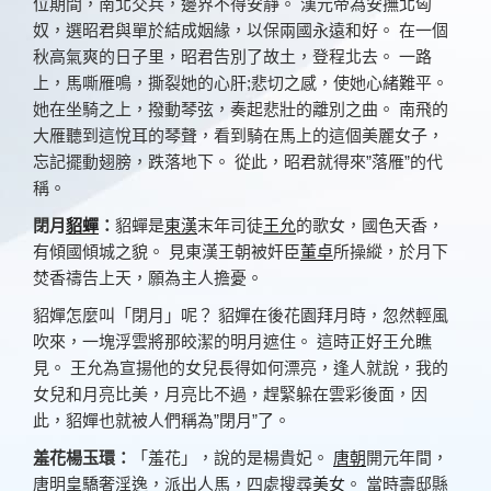
位期間，南北交兵，邊界不得安靜。 漢元帝為安撫北匈
Add to Home Screen
奴，選昭君與單於結成姻緣，以保兩國永遠和好。 在一個
秋高氣爽的日子里，昭君告別了故土，登程北去。 一路
上，馬嘶雁鳴，撕裂她的心肝;悲切之感，使她心緒難平。
她在坐騎之上，撥動琴弦，奏起悲壯的離別之曲。 南飛的
Continue in browser
大雁聽到這悅耳的琴聲，看到騎在馬上的這個美麗女子，
忘記擺動翅膀，跌落地下。 從此，昭君就得來”落雁”的代
稱。
閉月
貂蟬
：
貂蟬是
東漢
末年司徒
王允
的歌女，國色天香，
有傾國傾城之貌。 見東漢王朝被奸臣
董卓
所操縱，於月下
焚香禱告上天，願為主人擔憂。
貂嬋怎麼叫「閉月」呢？ 貂嬋在後花園拜月時，忽然輕風
吹來，一塊浮雲將那皎潔的明月遮住。 這時正好王允瞧
見。 王允為宣揚他的女兒長得如何漂亮，逢人就說，我的
女兒和月亮比美，月亮比不過，趕緊躲在雲彩後面，因
此，貂嬋也就被人們稱為”閉月”了。
羞花楊玉環：
「羞花」，說的是楊貴妃。
唐朝
開元年間，
唐明皇驕奢淫逸，派出人馬，四處搜尋
美女
。 當時壽邸縣