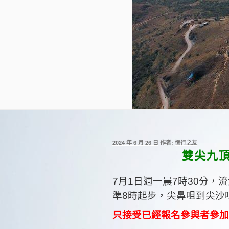
發
2024 年 6 月 26 日
作者:
恆行之友
佈
雙尖九頂雙
於
7
月
1
日週一晨
7
時
30
分，流
準
8
時起步，尖鼻咀到尖沙
只接受已經報名參與者參加