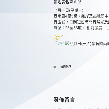
報名表名單 6.26
七月一日(星期一)
西南風4至5級，離岸及高地間中
有雷暴。日間短暫時間有陽光及
氣溫：28至33度。 相對濕度：百
分
每週行程
類
發佈留言