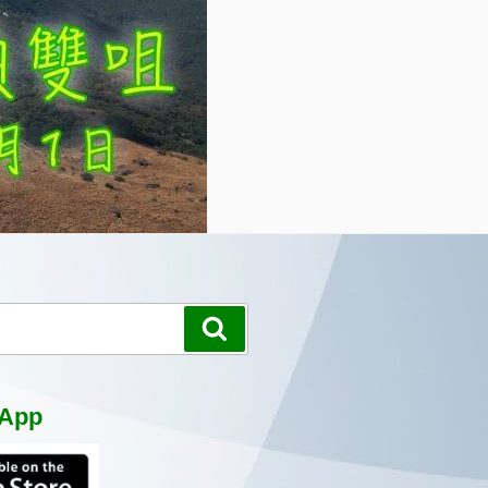
搜
尋
App