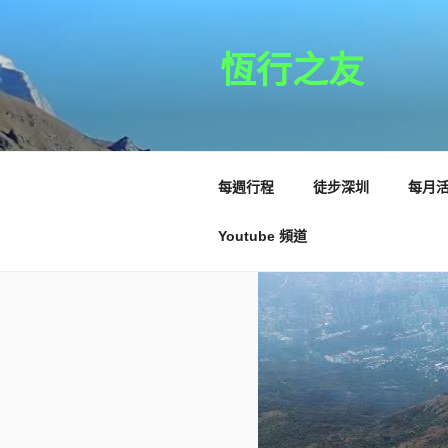
跳
至
主
恆行之友
要
內
容
每週行程
徒步深圳
每月
Youtube 頻道