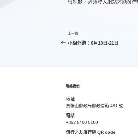
很抱歉，必須
登入
網站才能發佈
文
上
上一篇
章
一
小組外遊：6月13日-21日
篇
導
文
覽
章
聯絡我們
地址
馬鞍山郵政局郵政信箱 481 號
電話
+852 5400 5100
恆行之友旅行隊 QR code