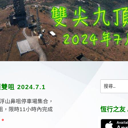
搜
咀 2024.7.1
尋
關
浮山鼻咀停車場集合，
鍵
字:
恆行之友 
咀，限時
11
小時內完成
。