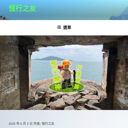
跳
恆行之友
至
主
要
選單
內
容
發
2025 年 6 月 2 日
作者:
恆行之友