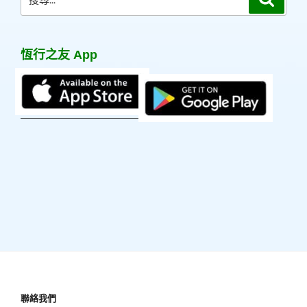
尋
尋
關
鍵
恆行之友 App
字:
聯絡我們