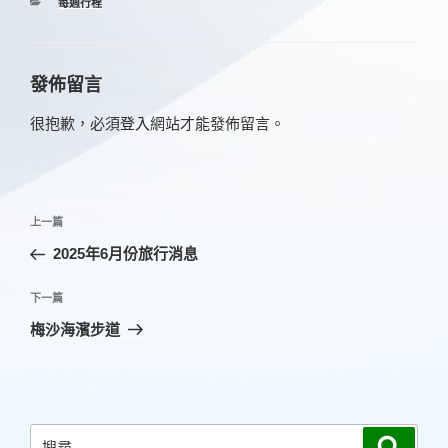
分
每週行程
類
發佈留言
很抱歉，必須
登入
網站才能發佈留言。
文
上
上一篇
章
一
2025年6月份旅行消息
導
篇
覽
文
下
下一篇
章
一
梅沙海濱步道
篇
文
章
搜
搜