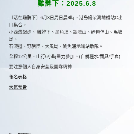
佈
雞髀下：2025.6.8
於
〔活在雞髀下〕6月8日周日晨9時。港島綫柴灣地鐵站C出
口集合。
小西灣起步、 雞髀下、黑角頂、銀灣山、砵甸乍山、馬塘
坳、
石澳道、野豬徑、大風坳、鰂魚涌地鐵站散隊。
全程12公里、山行6小時量力參加。(自備糧水/雨具/手套)
要注意個人自身安全及團隊精神
報名表格
天氣預告