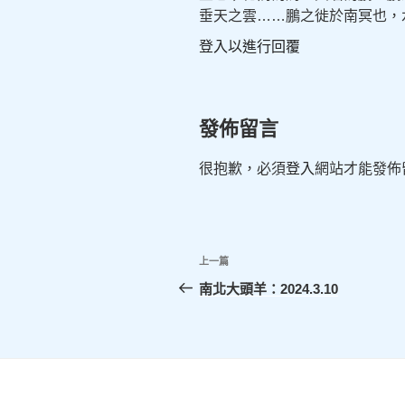
垂天之雲……鵬之徙於南冥也，
登入以進行回覆
發佈留言
很抱歉，必須
登入
網站才能發佈
文
上
上一篇
章
一
南北大頭羊：2024.3.10
篇
導
文
覽
章