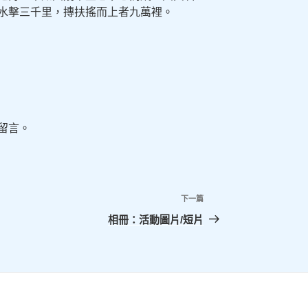
水擊三千里，摶扶搖而上者九萬裡。
留言。
下一篇
下
一
相冊：活動圖片/短片
篇
文
章