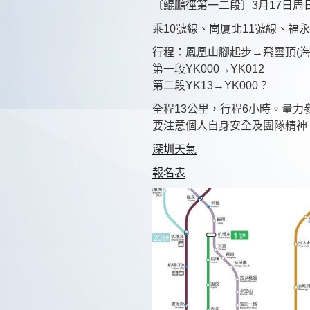
〔鯤鵬徑第一二段〕3月17日周
乘10號線、崗厦北11號線、福
行程：鳳凰山腳起步→飛雲頂(海拔
第一段YK000→YK012
第二段YK13→YK000？
全程13公里，行程6小時。量力參
要注意個人自身安全及團隊精神
深圳天氣
報名表