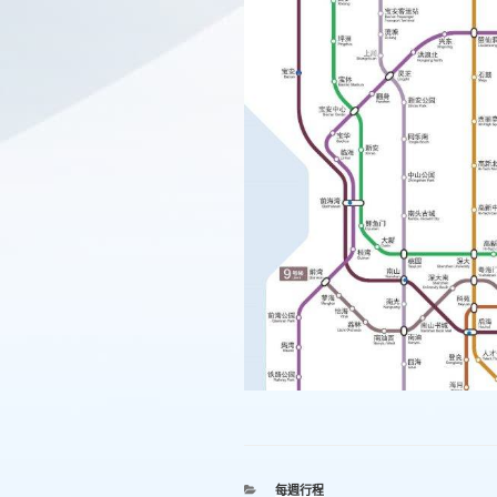
分
每週行程