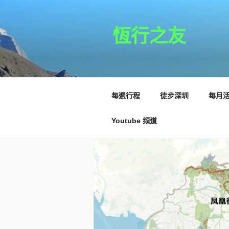
跳
至
主
恆行之友
要
內
容
每週行程
徒步深圳
每月
Youtube 頻道