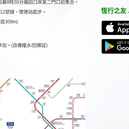
日晨8時30分福田口岸第二門口前集合。
鍵
字:
恆行之友 
永12號線、懷德站起步。
309m)
加。(自備糧水/回鄉証)