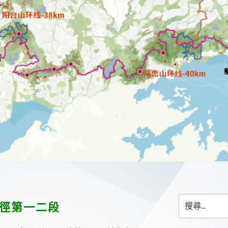
搜
徑第一二段
尋
關