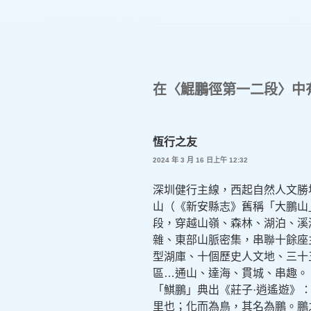
類
在〈鯤鵬徑第一二段〉中有
恆行之友
2024 年 3 月 16 日上午 12:32
深圳健行主線，西起自然人文勝
山（《新安縣志》舊稱「大鵬山
段，穿越山嶺、森林、湖泊、溪
雜、東部山脈密集，串聯十餘座
型湖庫、十個歷史人文地、三十
區…通山、達海、貫城、串趣。
「鯕鵬」典出《莊子·逍遙遊》
里也；化而為鳥，其名為鵬。鵬