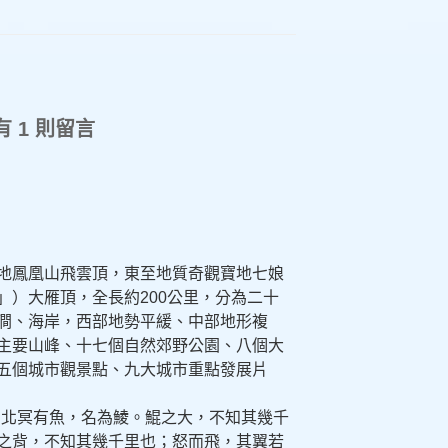
 1 則留言
地鳳凰山飛雲頂，東至地質奇觀寶地七娘
」）大雁頂，全長約200公里，分為二十
澗、海岸，西部地勢平緩、中部地形複
主要山峰、十七個自然郊野公園、八個大
五個城市觀景點、九大城市重點發展片
：北冥有魚，名為鯪。鯤之大，不知其幾千
之背，不知其幾千里也；怒而飛，其翼若