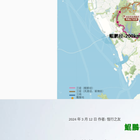
發
2024 年 3 月 12 日
作者:
恆行之友
佈
鯤鵬
於