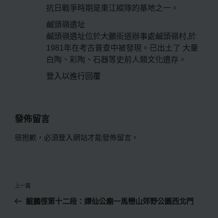
抗日戰爭時期是東江縱隊的基地之一。
鹹頭嶺遺址
鹹頭嶺遺址位於大鵬街道辦事處鹹頭嶺村,於
1981年在考古普查中被發現。已出土了 大量
白陶、彩陶、石器等史前人類文化遺存。
登入以進行回覆
發佈留言
很抱歉，必須
登入
網站才能發佈留言。
文
上
上一篇
章
一
鯤鵬徑第十二段：譚仙公廟一馬巒山郊野公園西北門
導
篇