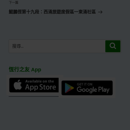
覽
文
下
下一篇
章
一
鯤鵬徑第十九段：西涌旅遊度假區一東涌社區
篇
文
章
搜
搜
尋
尋
關
鍵
恆行之友 App
字: