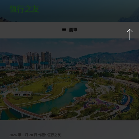
跳
恆行之友
至
主
要
選單
內
容
發
2026 年 1 月 20 日
作者:
恆行之友