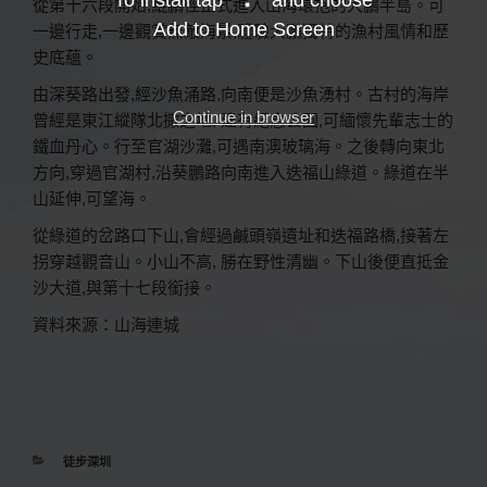
To install tap
and choose
從第十六段開始,鯤鵬徑正式進入山海環抱的大鵬半島。可
Add to Home Screen
一邊行走,一邊觀賞無敵海景,體驗大鵬獨特的漁村風情和歷
史底蘊。
由深葵路出發,經沙魚涌路,向南便是沙魚湧村。古村的海岸
Continue in browser
曾經是東江縱隊北撒之地, 建有紀念公園,可緬懷先輩志士的
鐵血丹心。行至官湖沙灘,可遇南澳玻璃海。之後轉向東北
方向,穿過官湖村,沿葵鵬路向南進入迭福山綠道。綠道在半
山延伸,可望海。
從綠道的岔路口下山,會經過鹹頭嶺遺址和迭福路橋,接著左
拐穿越觀音山。小山不高, 勝在野性清幽。下山後便直抵金
沙大道,與第十七段銜接。
資料來源：山海連城
分
徒步深圳
類