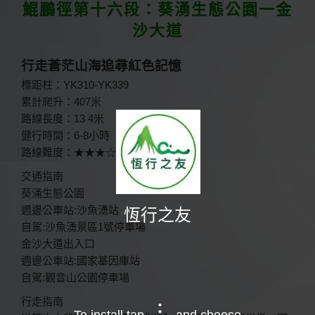
佈
鯤鵬徑第十六段：葵湧生態公園一金
於
沙大道
行走蒼茫山海追尋紅色記憶
標距柱：YK310-YK339
累計爬升：407米
路線長度：13 4米
健行時間：6-8小時
路線難度：★★★☆☆
交通指南
葵涌生態公園
週邊公車站:沙魚湧站
恆行之友
自駕:沙魚湧景區1號停車場
金沙大道出入口
週邊公車站:國家基因庫站
自駕:觀音山公園停車場
行走指南