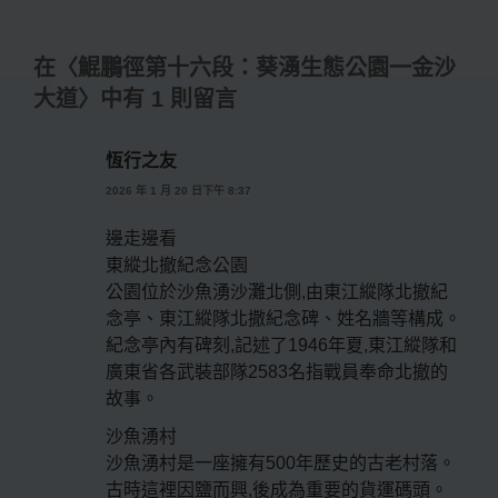
在〈鯤鵬徑第十六段：葵湧生態公園一金沙
大道〉中有 1 則留言
恆行之友
2026 年 1 月 20 日下午 8:37
邊走邊看
東縱北撤紀念公園
公園位於沙魚湧沙灘北側,由東江縱隊北撤紀
念亭、東江縱隊北撒紀念碑、姓名牆等構成。
紀念亭內有碑刻,記述了1946年夏,東江縱隊和
廣東省各武裝部隊2583名指戰員奉命北撤的
故事。
沙魚湧村
沙魚湧村是一座擁有500年歷史的古老村落。
古時這裡因鹽而興,後成為重要的貨運碼頭。