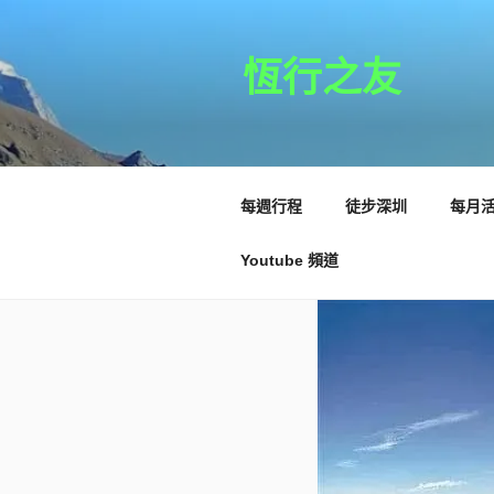
跳
至
主
恆行之友
要
內
容
每週行程
徒步深圳
每月
Youtube 頻道