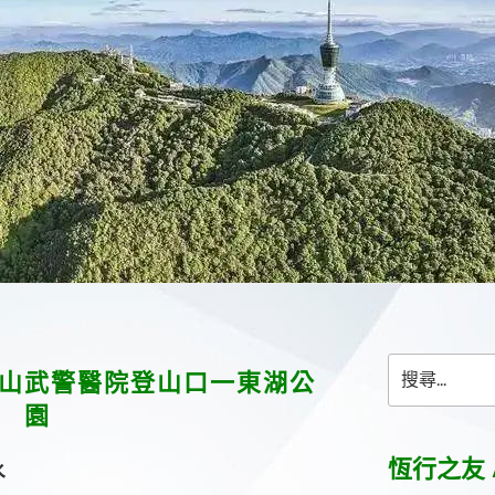
搜
山武警醫院登山口一東湖公
尋
園
關
鍵
字:
恆行之友 
水