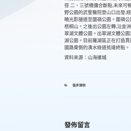
徑 二、三號橋彌合斷點,未來可
野公園的武警醫院登山口出發,
曉光影隧道至圍嶺公園。圍嶺公
梧桐山。之後出公園左轉,沿金洲
翠湖文體公園。出翠湖文體公園
湖公園。目前羅湖區正在打造貫
國路東側的濱水綠道抵達終點。
資料來源：山海連城
分
徒步深圳
類
發佈留言