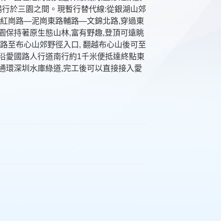
暢行於三園之間。現暫行替代線:從銀湖山郊
經紅崗路—泥崗東路輔路—文錦北路,穿過東
園保持著原生態山林,富有野趣,登頂可遠眺
路至布心山郊野徑入口, 翻越布心山後可至
沿愛國路人行道南行約1千米便抵達終點東
通環深圳水庫綠道,完工後可以直接接入愛