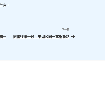
留言。
下一篇
下
一
牆－
鯤鵬徑第十段：東湖公園一望桐新路
篇
文
章